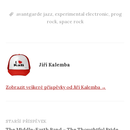
a
c
avantgarde jazz
,
experimental electronic
,
prog
e
rock
,
space rock
b
o
o
k
Jiří Kalemba
Zobrazit veškeré příspěvky od Jiří Kalemba →
STARŠÍ PŘÍSPĚVEK
Navigace
The Middle-Earth Band – The Thoughtful Bride