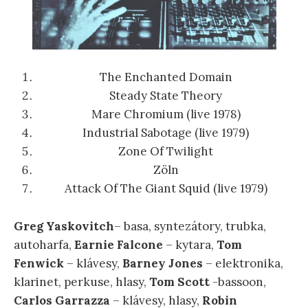
The Enchanted Domain
Steady State Theory
Mare Chromium (live 1978)
Industrial Sabotage (live 1979)
Zone Of Twilight
Zöln
Attack Of The Giant Squid (live 1979)
Greg Yaskovitch
– basa, syntezátory, trubka,
autoharfa,
Earnie Falcone
– kytara,
Tom
Fenwick
– klávesy,
Barney Jones
– elektronika,
klarinet, perkuse, hlasy,
Tom
Scott
-bassoon,
Carlos Garrazza
– klávesy, hlasy,
Robin