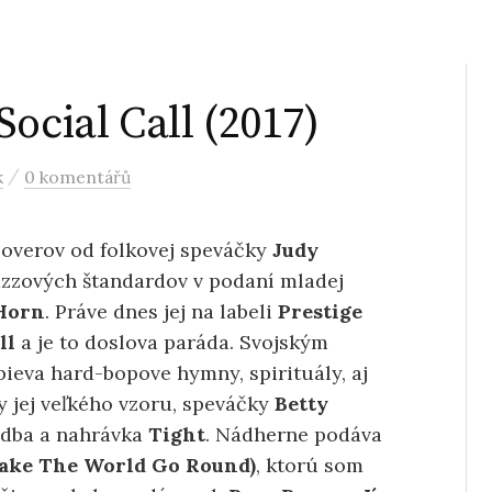
ocial Call (2017)
/
k
0 komentářů
coverov od folkovej speváčky
Judy
jazzových štandardov v podaní mladej
Horn
. Práve dnes jej na labeli
Prestige
ll
a je to doslova paráda. Svojským
eva hard-bopove hymny, spirituály, aj
 jej veľkého vzoru, speváčky
Betty
ladba a nahrávka
Tight
. Nádherne podáva
ake The
World Go Round)
, ktorú som