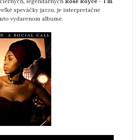
 čiernych, legendárnych
Rose Royce
–
I´m
veľké speváčky jazzu, je interpretačne
tomto vydarenom albume.