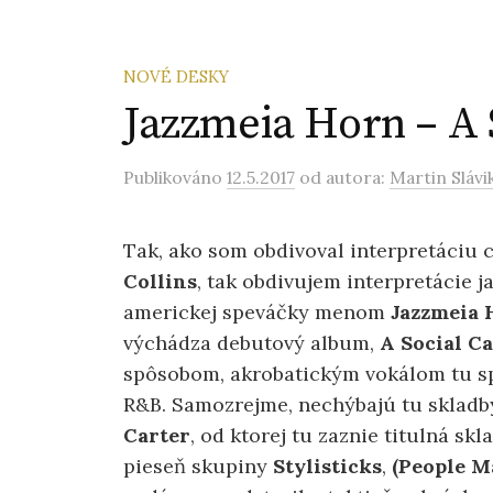
NOVÉ DESKY
Jazzmeia Horn – A S
Publikováno
12.5.2017
od autora:
Martin Slávi
Tak, ako som obdivoval interpretáciu 
Collins
, tak obdivujem interpretácie 
americkej speváčky menom
Jazzmeia 
výchádza debutový album,
A
Social Ca
spôsobom, akrobatickým vokálom tu spi
R&B. Samozrejme, nechýbajú tu skladby
Carter
, od ktorej tu zaznie titulná sk
pieseň skupiny
Stylisticks
,
(People M