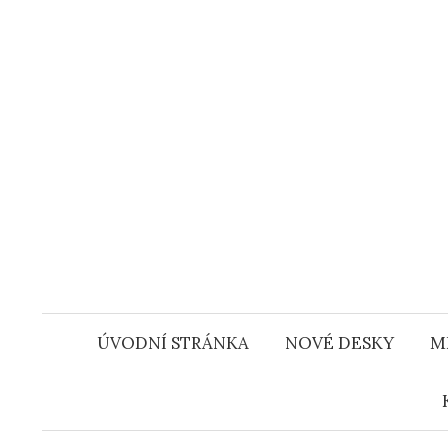
Přejít
k
obsahu
webu
ÚVODNÍ STRÁNKA
NOVÉ DESKY
M