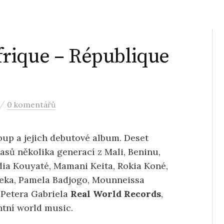
rique – République
/
0 komentářů
up a jejich debutové album. Deset
sů několika generací z Mali, Beninu,
dia Kouyaté, Mamani Keita, Rokia Koné,
eka, Pamela Badjogo, Mounneissa
 Petera Gabriela
Real World Records
,
entní world music.