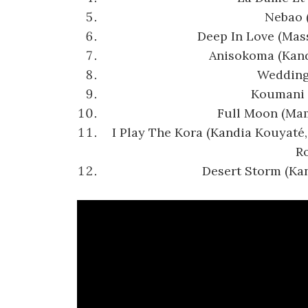
Nebao 
Deep In Love (Mas
Anisokoma (Kand
Wedding
Koumani 
Full Moon (Mam
I Play The Kora (Kandia Kouyaté
Ro
Desert Storm (Ka