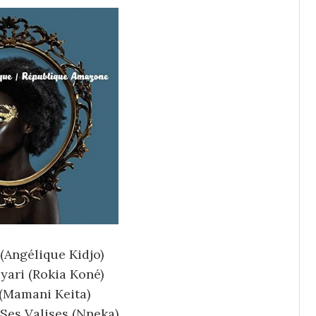
Angélique Kidjo)
ari (Rokia Koné)
(Mamani Keita)
Ses Valises (Nneka)