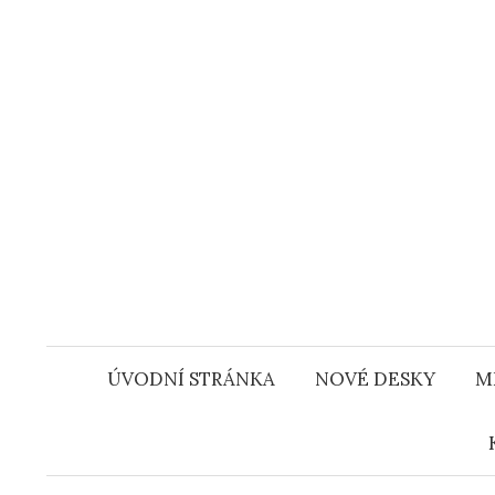
Přejít
k
obsahu
webu
ÚVODNÍ STRÁNKA
NOVÉ DESKY
M