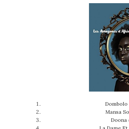
Dombolo (
Mansa Soy
Doona 
La Dame Et 