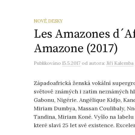
NOVÉ DESKY
Les Amazones d´Af
Amazone (2017)
Publikováno
15.5.2017
od autora:
Jiří Kalemba
Západoafrická ženská vokální supergro
světově známých i zatím neznámých hla
Gabonu, Nigérie. Angélique Kidjo, Kan
Miriam Dumbya, Massan Coulibaly, Nn
Tandina, Miriam Koné. Vyšlo na labelu
které slaví 25 let své existence. Excel