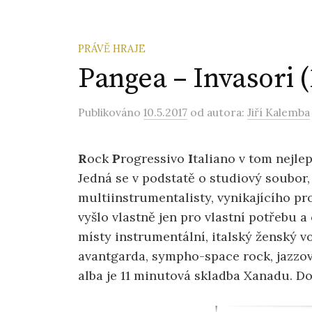
PRÁVĚ HRAJE
Pangea – Invasori (
Publikováno
10.5.2017
od autora:
Jiří Kalemba
R
ock
P
rogressivo
I
taliano v tom nejle
Jedná se v podstatě o studiový soubor
multiinstrumentalisty, vynikajícího p
vyšlo vlastně jen pro vlastní potřebu a
místy instrumentální, italský ženský v
avantgarda, sympho-space rock, jazzov
alba je 11 minutová skladba Xanadu. Do