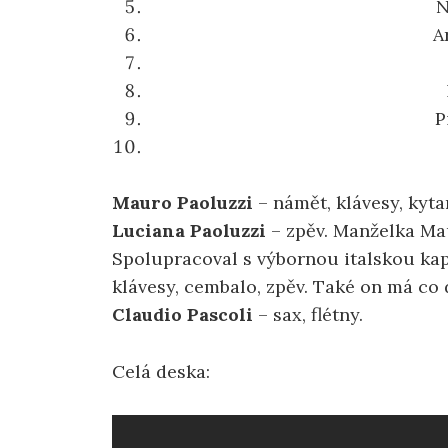
N
A
P
Mauro Paoluzzi
– námět, klávesy, kyta
Luciana Paoluzzi
– zpěv. Manželka Ma
Spolupracoval s výbornou italskou k
klávesy, cembalo, zpěv. Také on má co
Claudio Pascoli
– sax, flétny.
Celá deska: