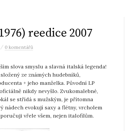
1976) reedice 2007
/
0 komentářů
pším slova smyslu a slavná italská legenda!
, složený ze známých hudebníků,
roducenta + jeho manželka. Původní LP
 oficiálně nikdy nevyšlo. Zvukomalebné,
okál se střídá s mužským, je přítomna
ý nádech evokují saxy a flétny, vrcholem
poručuji vřele všem, nejen italofilům.