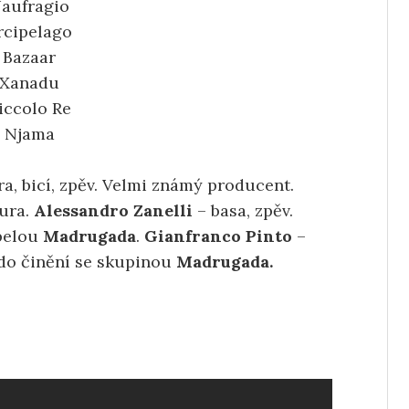
aufragio
rcipelago
Bazaar
Xanadu
iccolo Re
Njama
ra, bicí, zpěv. Velmi známý producent.
ura.
Alessandro Zanelli
– basa, zpěv.
apelou
Madrugada
.
Gianfranco Pinto
–
 do činění se skupinou
Madrugada.