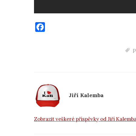
F
a
c
p
e
b
o
o
k
Jiří Kalemba
Zobrazit veškeré příspěvky od Jiří Kalemb