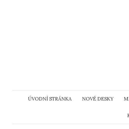
Přejít
k
obsahu
webu
ÚVODNÍ STRÁNKA
NOVÉ DESKY
M