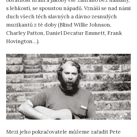
obratnost hraní a jakoby vše zahráno bez námahy,
s lehkostí, se spoustou nápadů. Vznáší se nad námi
duch všech těch slavných a dávno zesnulých
muzikantů z té doby (Blind Willie Johnson,
Charley Patton, Daniel Decatur Emmett, Frank
Hovington…).
Mezi jeho pokračovatele můžeme zařadit Pete