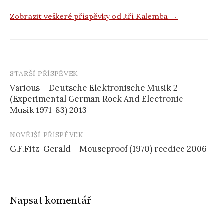
Zobrazit veškeré příspěvky od Jiří Kalemba →
STARŠÍ PŘÍSPĚVEK
Navigace
Various – Deutsche Elektronische Musik 2
příspěvku
(Experimental German Rock And Electronic
Musik 1971-83) 2013
NOVĚJŠÍ PŘÍSPĚVEK
G.F.Fitz-Gerald – Mouseproof (1970) reedice 2006
Napsat komentář