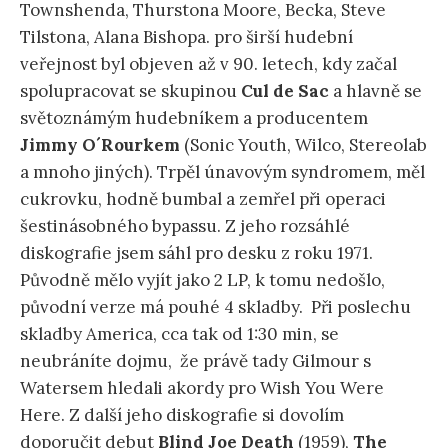
Townshenda, Thurstona Moore, Becka, Steve
Tilstona, Alana Bishopa. pro širší hudební
veřejnost byl objeven až v 90. letech, kdy začal
spolupracovat se skupinou
Cul de Sac
a hlavně se
světoznámým hudebníkem a producentem
Jimmy O´Rourkem
(Sonic Youth, Wilco, Stereolab
a mnoho jiných). Trpěl únavovým syndromem, měl
cukrovku, hodně bumbal a zemřel při operaci
šestinásobného bypassu. Z jeho rozsáhlé
diskografie jsem sáhl pro desku z roku 1971.
Původně mělo vyjít jako 2 LP, k tomu nedošlo,
původní verze má pouhé 4 skladby. Při poslechu
skladby America, cca tak od 1:30 min, se
neubráníte dojmu, že právě tady Gilmour s
Watersem hledali akordy pro Wish You Were
Here. Z další jeho diskografie si dovolím
doporučit debut
Blind Joe Death
(1959),
The