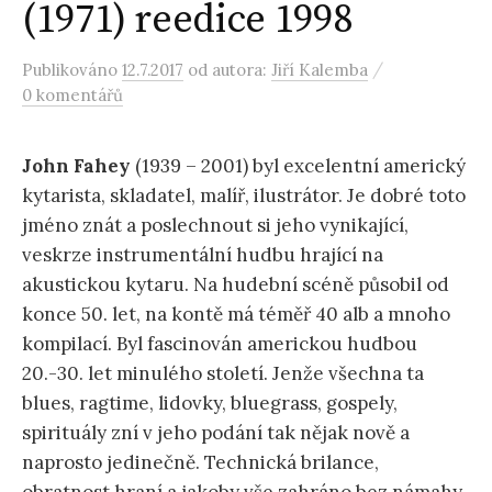
(1971) reedice 1998
/
Publikováno
12.7.2017
od autora:
Jiří Kalemba
0 komentářů
John Fahey
(1939 – 2001) byl excelentní americký
kytarista, skladatel, malíř, ilustrátor. Je dobré toto
jméno znát a poslechnout si jeho vynikající,
veskrze instrumentální hudbu hrající na
akustickou kytaru. Na hudební scéně působil od
konce 50. let, na kontě má téměř 40 alb a mnoho
kompilací. Byl fascinován americkou hudbou
20.-30. let minulého století. Jenže všechna ta
blues, ragtime, lidovky, bluegrass, gospely,
spirituály zní v jeho podání tak nějak nově a
naprosto jedinečně. Technická brilance,