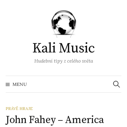
Přejít
k
obsahu
webu
Kali Music
Hudební tipy z celého světa
Vyhled
MENU
PRÁVĚ HRAJE
John Fahey – America