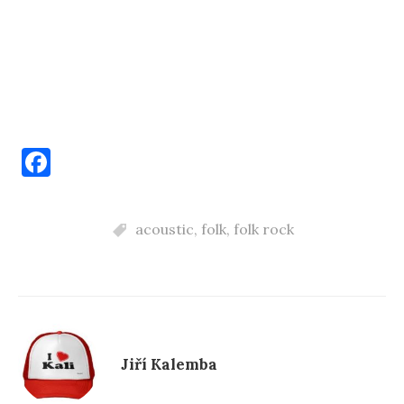
F
a
c
acoustic
,
folk
,
folk rock
e
b
o
o
k
Jiří Kalemba