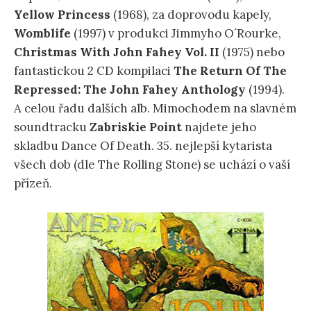
Yellow Princess
(1968), za doprovodu kapely,
Womblife
(1997) v produkci Jimmyho O´Rourke,
Christmas With John Fahey Vol. II
(1975) nebo
fantastickou 2 CD kompilaci
The Return Of The
Repressed: The John Fahey Anthology
(1994).
A celou řadu dalších alb. Mimochodem na slavném
soundtracku
Zabriskie Point
najdete jeho
skladbu Dance Of Death. 35. nejlepší kytarista
všech dob (dle The Rolling Stone) se uchází o vaší
přízeň.