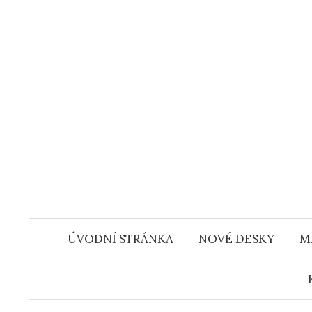
Přejít
k
obsahu
webu
ÚVODNÍ STRÁNKA
NOVÉ DESKY
M