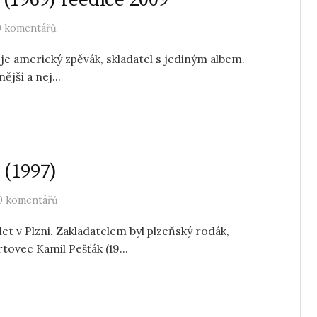
0 komentářů
) je americký zpěvák, skladatel s jediným albem.
jší a nej...
 (1997)
0 komentářů
et v Plzni. Zakladatelem byl plzeňský rodák,
rtovec Kamil Pešťák (19...