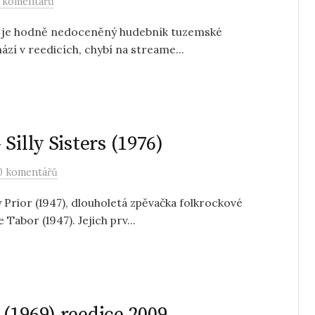
 komentářů
3) je hodně nedoceněný hudebník tuzemské
ází v reedicích, chybí na streame...
Silly Sisters (1976)
0 komentářů
 Prior (1947), dlouholetá zpěvačka folkrockové
Tabor (1947). Jejich prv...
(1969) reedice 2009