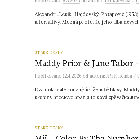
/
Publikováno
6.5.2026
od autora:
Jiří Kalemba
0
Alexandr „Lesík“ Hajdovský-Potapovič (195
alternativy. Možná proto, že jeho alba nevych
STARÉ DESKY
Maddy Prior & June Tabor – 
/
Publikováno
12.4.2026
od autora:
Jiří Kalemba
Dva dokonale souznějící ženské hlasy. Maddy
skupiny Steeleye Span a folková zpěvačka June 
STARÉ DESKY
Mij – Color By The Number 