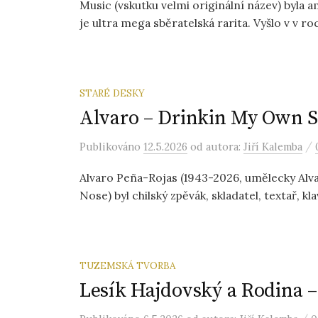
Music (vskutku velmi originální název) byla a
je ultra mega sběratelská rarita. Vyšlo v v r
STARÉ DESKY
Alvaro – Drinkin My Own S
/
Publikováno
12.5.2026
od autora:
Jiří Kalemba
Alvaro Peña-Rojas (1943-2026, umělecky Alva
Nose) byl chilský zpěvák, skladatel, textař, klaví
TUZEMSKÁ TVORBA
Lesík Hajdovský a Rodina –