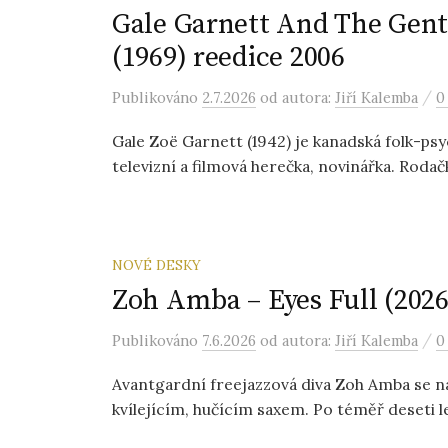
Gale Garnett And The Gentl
(1969) reedice 2006
/
Publikováno
2.7.2026
od autora:
Jiří Kalemba
0
Gale Zoë Garnett (1942) je kanadská folk-psy
televizní a filmová herečka, novinářka. Roda
NOVÉ DESKY
Zoh Amba – Eyes Full (2026
/
Publikováno
7.6.2026
od autora:
Jiří Kalemba
0
Avantgardní freejazzová diva Zoh Amba se na 
kvílejícím, hučícím saxem. Po téměř deseti le