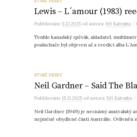
STARÉ DESKY
Lewis – L´amour (1983) ree
/
Publikováno
5.12.2025
od autora:
Jiří Kalemba
Tenhle kanadský zpěvák, skladatel, multiinst
posluchače byl objeven až s reedicí alba L´Am
STARÉ DESKY
Neil Gardner – Said The Bla
Publikováno
15.11.2025
od autora:
Jiří Kalemba
Neil Gardner (1949) je neznámý australský a
nejméně obydlené části Austrálie. Ovlivněn 