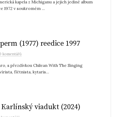
merická kapela z Michiganu a jejich jediné album
oce 1972 v soukromém ...
perm (1977) reedice 1997
0 komentářů
ro, s přezdívkou Chilean With The Singing
rista, flétnista, kytaris...
 Karlínský viadukt (2024)