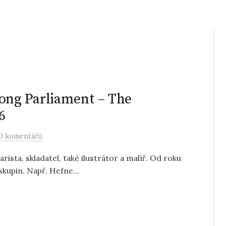
ng Parliament – The
6
0 komentářů
rista, skladatel, také ilustrátor a malíř. Od roku
skupin. Např. Hefne...