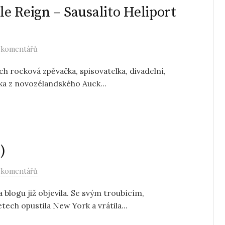
e Reign – Sausalito Heliport
 komentářů
ch rocková zpěvačka, spisovatelka, divadelní,
čka z novozélandského Auck...
)
 komentářů
blogu již objevila. Se svým troubícím,
tech opustila New York a vrátila...