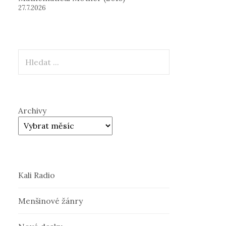
27.7.2026
Hledat
Archivy
Kali Radio
Menšinové žánry