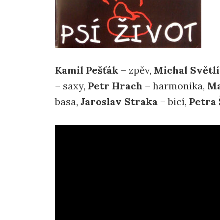
Kamil Pešťák
– zpěv,
Michal Světl
– saxy,
Petr Hrach
– harmonika,
Ma
basa,
Jaroslav Straka
– bicí,
Petra