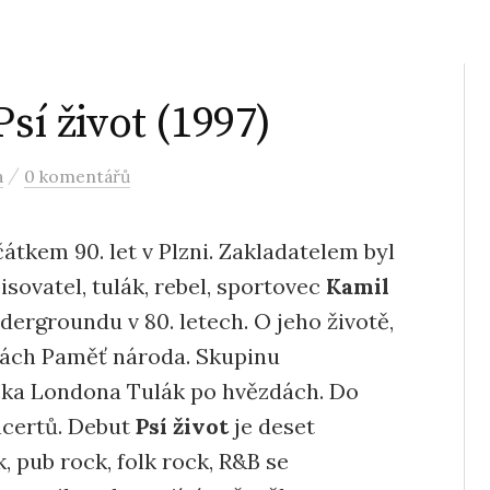
sí život (1997)
/
a
0 komentářů
átkem 90. let v Plzni. Zakladatelem byl
isovatel, tulák, rebel, sportovec
Kamil
ergroundu v 80. letech. O jeho životě,
nkách Paměť národa. Skupinu
cka Londona Tulák po hvězdách. Do
ncertů. Debut
Psí život
je deset
, pub rock, folk rock, R&B se