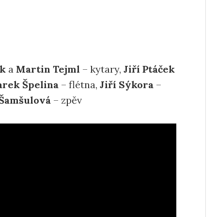
ík
a
Martin Tejml
– kytary,
Jiří Ptáček
rek Špelina
– flétna,
Jiří Sýkora
–
 Šamšulová
– zpěv