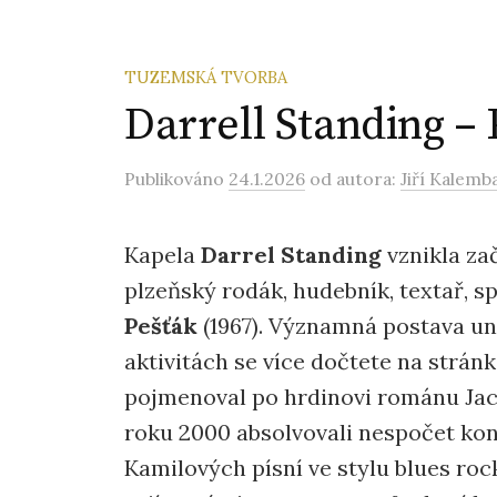
TUZEMSKÁ TVORBA
Darrell Standing – P
Publikováno
24.1.2026
od autora:
Jiří Kalemb
Kapela
Darrel Standing
vznikla zač
plzeňský rodák, hudebník, textař, sp
Pešťák
(1967). Významná postava und
aktivitách se více dočtete na strá
pojmenoval po hrdinovi románu Ja
roku 2000 absolvovali nespočet ko
Kamilových písní ve stylu blues rock