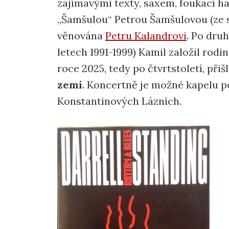
zajímavými texty, saxem, foukací h
„Šamšulou“ Petrou Šamšulovou (ze 
věnována
Petru Kalandrovi
. Po dru
letech 1991-1999) Kamil založil rodi
roce 2025, tedy po čtvrtstoletí, př
zemi
. Koncertně je možné kapelu po
Konstantinových Lázních.