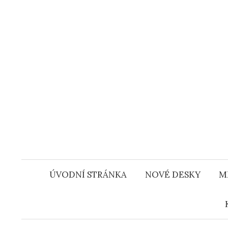
Přejít
k
obsahu
webu
ÚVODNÍ STRÁNKA
NOVÉ DESKY
M