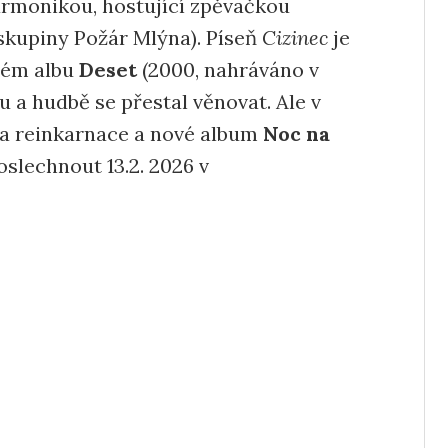
armonikou, hostující zpěvačkou
skupiny Požár Mlýna). Píseň
Cizinec
je
hém albu
Deset
(2000, nahráváno v
nu a hudbě se přestal věnovat. Ale v
išla reinkarnace a nové album
Noc na
slechnout 13.2. 2026 v