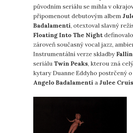
původním seriálu se mihla v okrajo
připomenout debutovým albem
Jul
Badalamenti
, otextoval slavný rež
Floating Into The Night
definoval
zároveň současný vocal jazz, ambien
Instrumentální verze skladby
Falli
seriálu
Twin Peaks
, kterou zná ce
kytary Duanne Eddyho postrčený o 
Angelo Badalamenti
a
Julee Crui