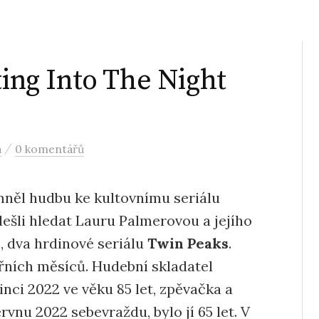
ting Into The Night
/
a
0 komentářů
omněl hudbu ke kultovnímu seriálu
dešli hledat Lauru Palmerovou a jejího
, dva hrdinové seriálu
Twin Peaks
.
ářních měsíců. Hudební skladatel
nci 2022 ve věku 85 let, zpěvačka a
rvnu 2022 sebevraždu, bylo jí 65 let. V