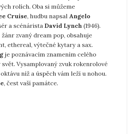
vých rolích. Oba si můžeme
ee Cruise
, hudbu napsal
Angelo
isér a scénárista
David Lynch
(1946).
o žánr zvaný dream pop, obsahuje
t, ethereal, výtečné kytary a sax.
ng
je poznávacím znamením celého
lý svět. Vysamplovaný zvuk rokenrolové
oktávu níž a úspěch vám leží u nohou.
se
, čest vaší památce.