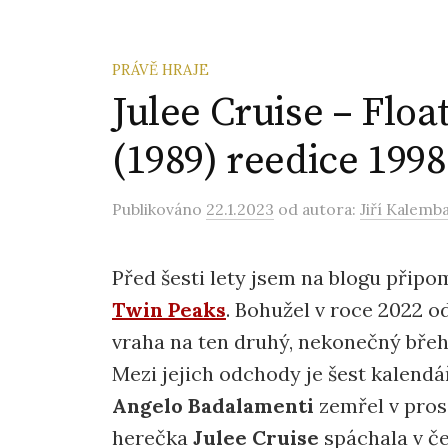
PRÁVĚ HRAJE
Julee Cruise – Floa
(1989) reedice 1998
Publikováno
22.1.2023
od autora:
Jiří Kalemb
Před šesti lety jsem na blogu přip
Twin Peaks
. Bohužel v roce 2022 o
vraha na ten druhý, nekonečný břeh
Mezi jejich odchody je šest kalend
Angelo Badalamenti
zemřel v prosi
herečka
Julee
Cruise
spáchala v če