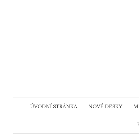
Přejít
k
obsahu
webu
ÚVODNÍ STRÁNKA
NOVÉ DESKY
M