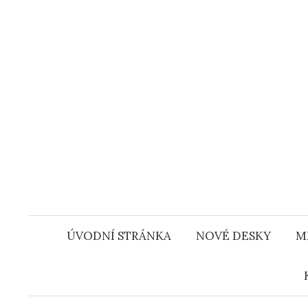
Přejít
k
obsahu
webu
ÚVODNÍ STRÁNKA
NOVÉ DESKY
M