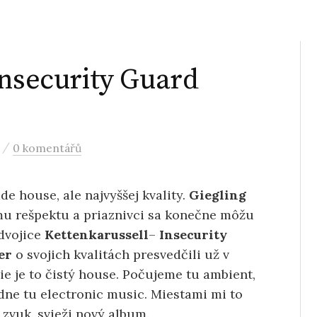
Insecurity Guard
/
0 komentářů
e house, ale najvyššej kvality.
Giegling
ému rešpektu a priaznivci sa konečne môžu
dvojice
Kettenkarussell
–
Insecurity
er
o svojich kvalitách presvedčili už v
ie je to čistý house. Počujeme tu ambient,
dne tu electronic music. Miestami mi to
i zvuk, svieži nový album.