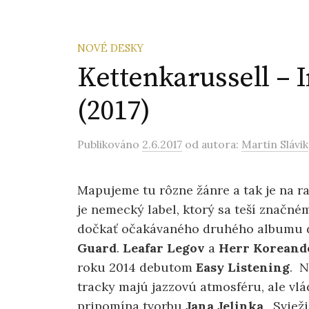
NOVÉ DESKY
Kettenkarussell – 
(2017)
Publikováno
2.6.2017
od autora:
Martin Slávik
Mapujeme tu rôzne žánre a tak je na rad
je nemecký label, ktorý sa teší značn
dočkať očakávaného druhého albumu 
Guard
.
Leafar Legov
a
Herr Koreand
roku 2014 debutom
Easy Listening
. N
tracky majú jazzovú atmosféru, ale vlá
pripomína tvorbu
Jana Jelinka
. Sviež