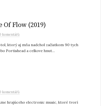
 Of Flow (2019)
0 komentářů
stol, ktorý aj mňa nadchol začiatkom 90 tych
bo Portishead a celkove hnut...
)
0 komentářů
me hrajúceho electronic music, ktoré tvorí