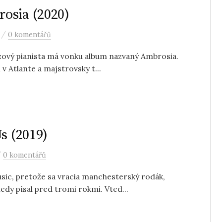
osia (2020)
/
0 komentářů
zzový pianista má vonku album nazvaný Ambrosia.
v Atlante a majstrovsky t...
s (2019)
/
0 komentářů
sic, pretože sa vracia manchesterský rodák,
dy písal pred tromi rokmi. Vted...