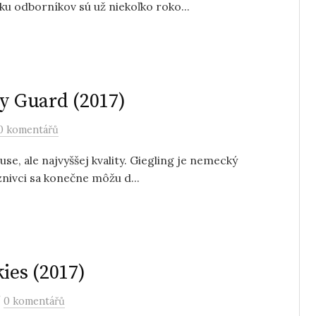
ku odborníkov sú už niekoľko roko...
ty Guard (2017)
0 komentářů
se, ale najvyššej kvality. Giegling je nemecký
znivci sa konečne môžu d...
ies (2017)
/
0 komentářů