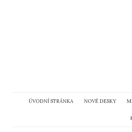
Přejít
k
obsahu
webu
ÚVODNÍ STRÁNKA
NOVÉ DESKY
M