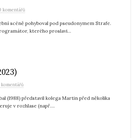
0 komentářů
dební scéně pohyboval pod pseudonymem Strafe.
rogramátor, kterého proslavi...
2023)
 komentářů
l (1988) představil kolega Martin před několika
ruje v rozhlase (např....