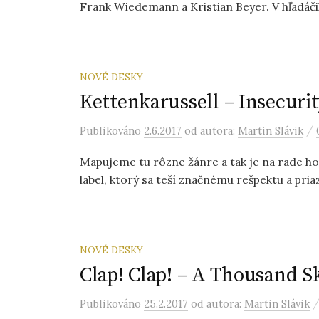
Frank Wiedemann a Kristian Beyer. V hľadáči
NOVÉ DESKY
Kettenkarussell – Insecuri
/
Publikováno
2.6.2017
od autora:
Martin Slávik
Mapujeme tu rôzne žánre a tak je na rade hou
label, ktorý sa teší značnému rešpektu a pria
NOVÉ DESKY
Clap! Clap! – A Thousand Sk
Publikováno
25.2.2017
od autora:
Martin Slávik