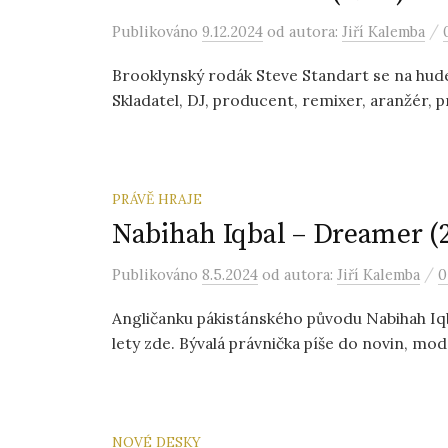
/
Publikováno
9.12.2024
od autora:
Jiří Kalemba
Brooklynský rodák Steve Standart se na hu
Skladatel, DJ, producent, remixer, aranžér, p
PRÁVĚ HRAJE
Nabihah Iqbal – Dreamer (
/
Publikováno
8.5.2024
od autora:
Jiří Kalemba
0
Angličanku pákistánského původu Nabihah Iqba
lety zde. Bývalá právnička píše do novin, mode
NOVÉ DESKY