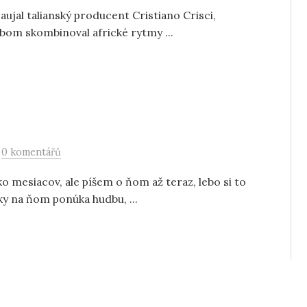
ujal talianský producent Cristiano Crisci,
obom skombinoval africké rytmy ...
/
0 komentářů
 mesiacov, ale píšem o ňom až teraz, lebo si to
ky na ňom ponúka hudbu, ...