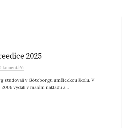
reedice 2025
0 komentářů
g studovali v Göteborgu uměleckou školu. V
 2006 vydali v malém nákladu a...