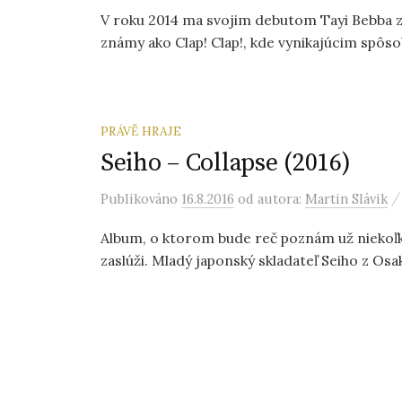
V roku 2014 ma svojim debutom Tayi Bebba za
známy ako Clap! Clap!, kde vynikajúcim spôs
PRÁVĚ HRAJE
Seiho – Collapse (2016)
Publikováno
16.8.2016
od autora:
Martin Slávik
Album, o ktorom bude reč poznám už niekoľko
zaslúži. Mladý japonský skladateľ Seiho z Osa