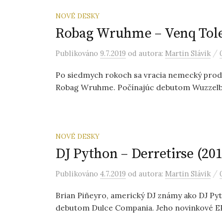
NOVÉ DESKY
Robag Wruhme – Venq Tole
/
Publikováno
9.7.2019
od autora:
Martin Slávik
Po siedmych rokoch sa vracia nemecký produ
Robag Wruhme. Počínajúc debutom Wuzzelbud 
NOVÉ DESKY
DJ Python – Derretirse (201
/
Publikováno
4.7.2019
od autora:
Martin Slávik
Brian Piñeyro, americký DJ známy ako DJ Pyt
debutom Dulce Compania. Jeho novinkové EP 