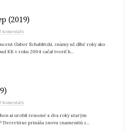
p (2019)
0 komentářů
cent Gabor Schablitzki, známy už dlhé roky ako
KK v roku 2004 začal tvoriť h...
9)
0 komentářů
hon si urobil renomé s dva roky starým
Derretirse prináša znovu znamenitú z...