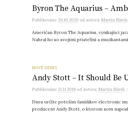
Byron The Aquarius – Ambr
Publikováno
30.10.2020
od autora:
Martin Slávik
Američan Byron The Aquarius, vynikajúci ja
Nahral ho so svojimi priateľmi a muzikantami 
NOVÉ DESKY
Andy Stott – It Should Be U
Publikováno
21.11.2019
od autora:
Martin Slávik
Dnes určite poteším fanúšikov electronic mu
producent Andy Stott, o ktorom som naposle