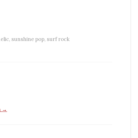
elic
,
sunshine pop
,
surf rock
a →