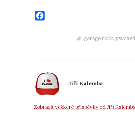
F
a
c
garage rock
,
psyched
e
b
o
o
k
Jiří Kalemba
Zobrazit veškeré příspěvky od Jiří Kalemb