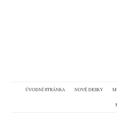
Přejít
k
obsahu
webu
ÚVODNÍ STRÁNKA
NOVÉ DESKY
M