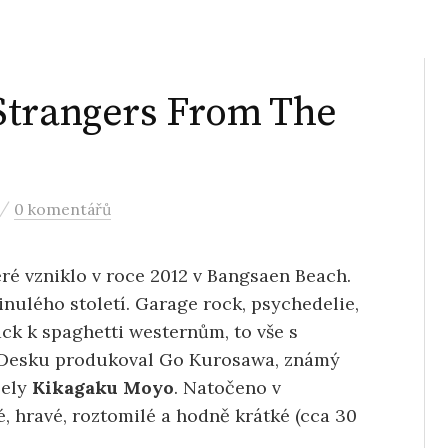
Strangers From The
/
0 komentářů
ré vzniklo v roce 2012 v
Bangsaen Beach
.
inulého století. Garage rock, psychedelie,
ack k spaghetti westernům, to vše s
. Desku produkoval
Go Kurosawa
, známý
pely
Kikagaku Moyo
. Natočeno v
, hravé, roztomilé a hodně krátké (cca 30