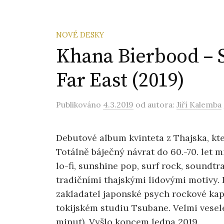
NOVÉ DESKY
Khana Bierbood – 
Far East (2019)
Publikováno
4.3.2019
od autora:
Jiří Kalemba
Debutové album kvinteta z Thajska, kte
Totálně báječný návrat do 60.-70. let m
lo-fi, sunshine pop, surf rock, soundtr
tradičními thajskými lidovými motivy
zakladatel japonské psych rockové ka
tokijském studiu Tsubane. Velmi veselé
minut). Vyšlo koncem ledna 2019.