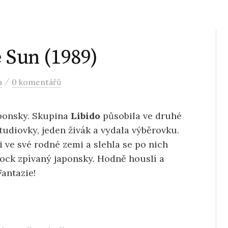
 Sun (1989)
/
a
0 komentářů
ponsky. Skupina
Libido
působila ve druhé
 studiovky, jeden živák a vydala výběrovku.
i ve své rodné zemi a slehla se po nich
 rock zpívaný japonsky. Hodně houslí a
Fantazie!