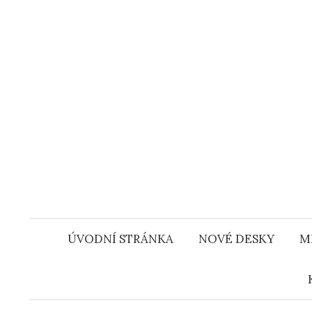
Přejít
k
obsahu
webu
ÚVODNÍ STRÁNKA
NOVÉ DESKY
M