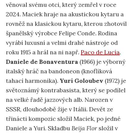
věnoval svému otci, který zemřel v roce
2024. Maciek hraje na akustickou kytaru a
rovněž na klasickou kytaru, kterou zhotovil
španělský výrobce Felipe Conde. Rodina
vyrábí luxusní a velmi drahé nástroje od
roku 1915 a hrál na ni např.
Paco de Lucía
.
Daniele de Bonaventura
(1966) je výborný
italský hráč na bandoneon (knoflíková
tahací harmonika).
Yuri Goloubev
(1972) je
světoznámý kontrabasista, který se podílel
na velké řadě jazzových alb. Narozen v
SSSR, dlouhodobě žije v Itálii. Devět ze
třinácti kompozic složil Maciek, po jedné
Daniele a Yuri. Skladbu
Beija Flor
složil v