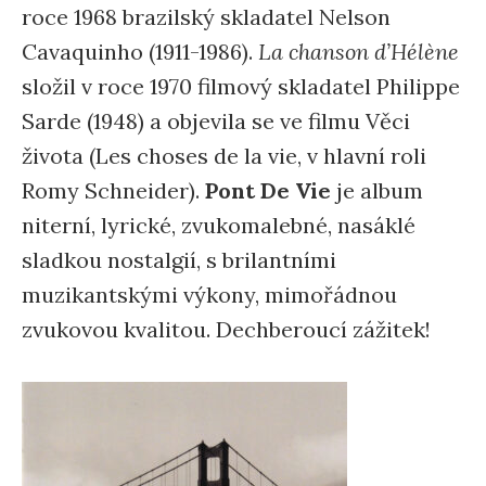
roce 1968 brazilský skladatel Nelson
Cavaquinho (1911-1986).
La chanson d’Hélène
složil v roce 1970 filmový skladatel Philippe
Sarde (1948) a objevila se ve filmu Věci
života (Les choses de la vie, v hlavní roli
Romy Schneider).
Pont De Vie
je album
niterní, lyrické, zvukomalebné, nasáklé
sladkou nostalgií, s brilantními
muzikantskými výkony, mimořádnou
zvukovou kvalitou. Dechberoucí zážitek!