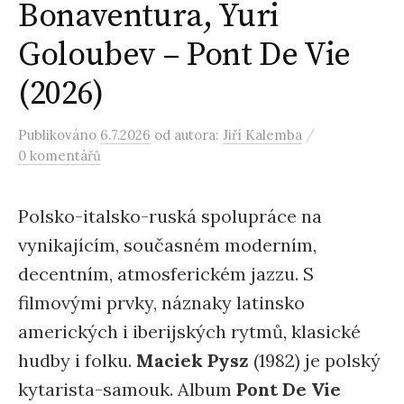
Bonaventura, Yuri
Goloubev – Pont De Vie
(2026)
/
Publikováno
6.7.2026
od autora:
Jiří Kalemba
0 komentářů
Polsko-italsko-ruská spolupráce na
vynikajícím, současném moderním,
decentním, atmosferickém jazzu. S
filmovými prvky, náznaky latinsko
amerických i iberijských rytmů, klasické
hudby i folku.
Maciek Pysz
(1982) je polský
kytarista-samouk. Album
Pont De Vie