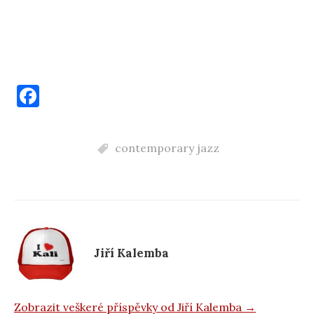
F
a
c
contemporary jazz
e
b
o
o
k
Jiří Kalemba
Zobrazit veškeré příspěvky od Jiří Kalemba →