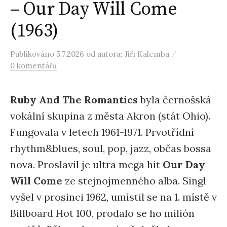
– Our Day Will Come
(1963)
/
Publikováno
5.7.2026
od autora:
Jiří Kalemba
0 komentářů
Ruby And The Romantics
byla černošská
vokální skupina z města Akron (stát Ohio).
Fungovala v letech 1961-1971. Prvotřídní
rhythm&blues, soul, pop, jazz, občas bossa
nova. Proslavil je ultra mega hit
Our Day
Will Come
ze stejnojmenného alba. Singl
vyšel v prosinci 1962, umístil se na 1. místě v
Billboard Hot 100, prodalo se ho milión