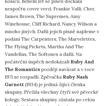
nosičů. Během let se píseň dočkala
nespočtu cover verzí. Frankie Valli, Cher,
James Brown, The Supremes, Amy
Winehouse, Cliff Richard, Nancy Wilson a
mnoho jiných. Další jejich písně najdeme v
podání The Carpenters, The Marvelettes,
The Flying Pickets, Martha And The
Vandellas, The Softones a další. Na
počáteční úspěch nedokázali
Ruby And
The Romantics
později navázat a v roce
1971 se rozpadli. Zpěvačka
Ruby Nash
Garnett
(1934) je jediná žijící členka
skupiny. Přežila všechny čtyři své pěvecké
kolegy. Sestava skupiny zůstala po celou