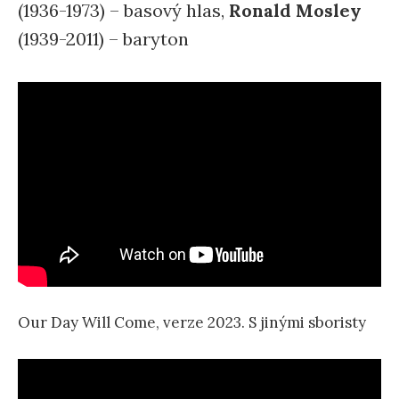
(1936-1973) – basový hlas,
Ronald Mosley
(1939-2011) – baryton
Our Day Will Come, verze 2023. S jinými sboristy