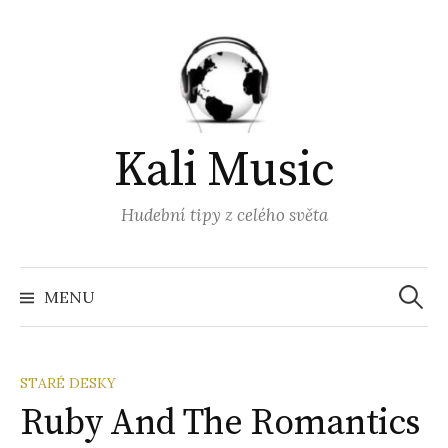
Přejít
k
obsahu
webu
Kali Music
Hudební tipy z celého světa
Vyhled
MENU
STARÉ DESKY
Ruby And The Romantics