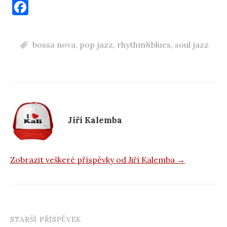
F
a
c
bossa nova
,
pop jazz
,
rhythm&blues
,
soul jazz
e
b
o
o
k
Jiří Kalemba
Zobrazit veškeré příspěvky od Jiří Kalemba →
STARŠÍ PŘÍSPĚVEK
Navigace