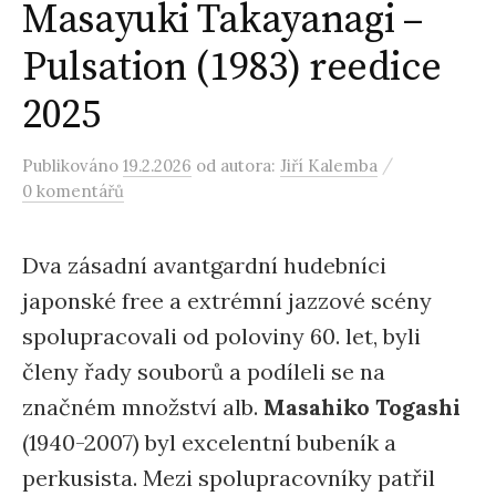
Masayuki Takayanagi –
Pulsation (1983) reedice
2025
/
Publikováno
19.2.2026
od autora:
Jiří Kalemba
0 komentářů
Dva zásadní avantgardní hudebníci
japonské free a extrémní jazzové scény
spolupracovali od poloviny 60. let, byli
členy řady souborů a podíleli se na
značném množství alb.
Masahiko Togashi
(1940-2007) byl excelentní bubeník a
perkusista. Mezi spolupracovníky patřil