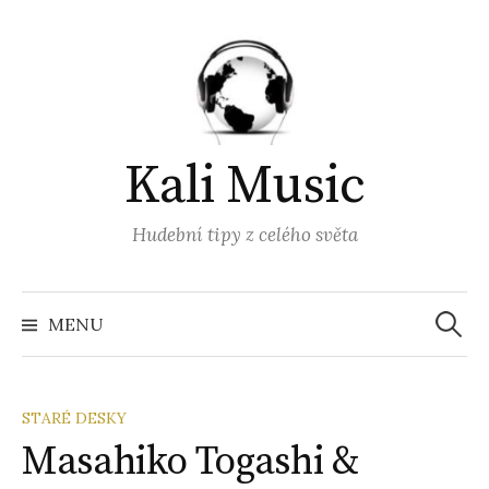
Přejít
k
obsahu
webu
Kali Music
Hudební tipy z celého světa
Vyhled
MENU
STARÉ DESKY
Masahiko Togashi &