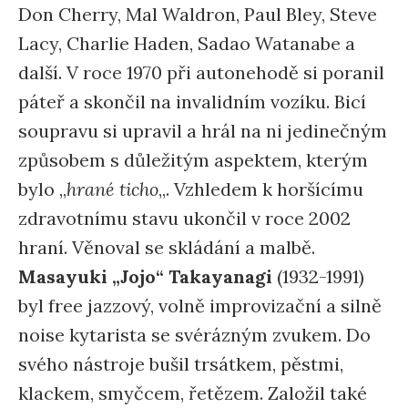
Don Cherry, Mal Waldron, Paul Bley, Steve
Lacy, Charlie Haden, Sadao Watanabe a
další. V roce 1970 při autonehodě si poranil
páteř a skončil na invalidním vozíku. Bicí
soupravu si upravil a hrál na ni jedinečným
způsobem s důležitým aspektem, kterým
bylo „
hrané ticho
„. Vzhledem k horšícímu
zdravotnímu stavu ukončil v roce 2002
hraní. Věnoval se skládání a malbě.
Masayuki „Jojo“ Takayanagi
(1932-1991)
byl free jazzový, volně improvizační a silně
noise kytarista se svérázným zvukem. Do
svého nástroje bušil trsátkem, pěstmi,
klackem, smyčcem, řetězem. Založil také