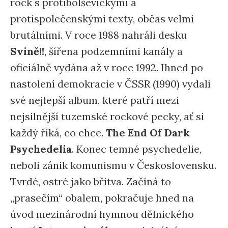
rock s protibolševickými a
protispolečenskými texty, občas velmi
brutálními. V roce 1988 nahráli desku
Svině!!
, šířena podzemními kanály a
oficiálně vydána až v roce 1992. Ihned po
nastolení demokracie v ČSSR (1990) vydali
své nejlepší album, které patří mezi
nejsilnější tuzemské rockové pecky, ať si
každý říká, co chce.
The End Of Dark
Psychedelia
. Konec temné psychedelie,
neboli zánik komunismu v Československu.
Tvrdé, ostré jako břitva. Začíná to
„prasečím“ obalem, pokračuje hned na
úvod mezinárodní hymnou dělnického