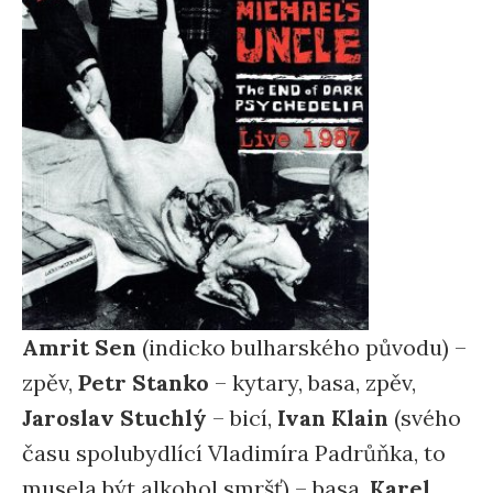
Amrit Sen
(indicko bulharského původu) –
zpěv,
Petr Stanko
– kytary, basa, zpěv,
Jaroslav Stuchlý
– bicí,
Ivan Klain
(svého
času spolubydlící Vladimíra Padrůňka, to
musela být alkohol smršť) – basa,
Karel