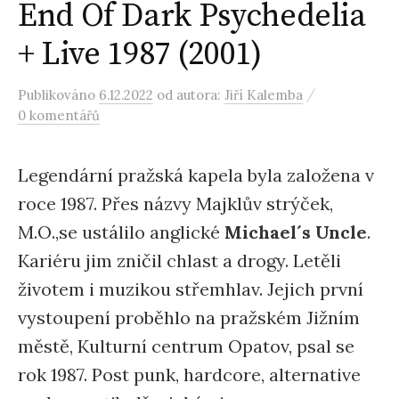
End Of Dark Psychedelia
+ Live 1987 (2001)
/
Publikováno
6.12.2022
od autora:
Jiří Kalemba
0 komentářů
Legendární pražská kapela byla založena v
roce 1987. Přes názvy Majklův strýček,
M.O.,se ustálilo anglické
Michael´s Uncle
.
Kariéru jim zničil chlast a drogy. Letěli
životem i muzikou střemhlav. Jejich první
vystoupení proběhlo na pražském Jižním
městě, Kulturní centrum Opatov, psal se
rok 1987. Post punk, hardcore, alternative