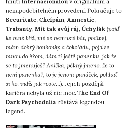
hnutí
Internacionálou
v originálním a
nenapodobitelném provedení. Pokračuje to
Securitate
,
Chcípám
,
Amnestie
,
Trabanty
,
Mít tak svůj ráj, Úchylák
(
pojď
ke mně blíž, mě se nemusíš bát, podívej,
mám dobrý bonbónky a čokoládu, pojď se
mnou do křoví, dám ti ještě panenku, jak že
se to jmenuješ? Anička, pěkný jméno, že to
není panenka?, to je jenom panáček, pohlaď
si ho, vidíš jak roste…
). Jejich pozdější
kariéra nebyla už nic moc. T
he End Of
Dark Psychedelia
zůstává legendou
legend.