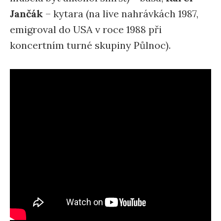
Jančák
– kytara (na live nahrávkách 1987,
emigroval do USA v roce 1988 při
koncertním turné skupiny Půlnoc).