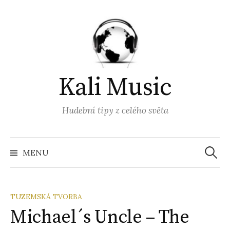
Přejít
k
obsahu
webu
Kali Music
Hudební tipy z celého světa
Vyhled
MENU
TUZEMSKÁ TVORBA
Michael´s Uncle – The