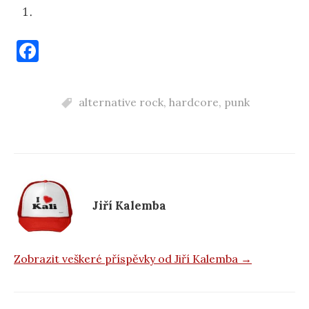
F
a
c
alternative rock
,
hardcore
,
punk
e
b
o
o
k
Jiří Kalemba
Zobrazit veškeré příspěvky od Jiří Kalemba →