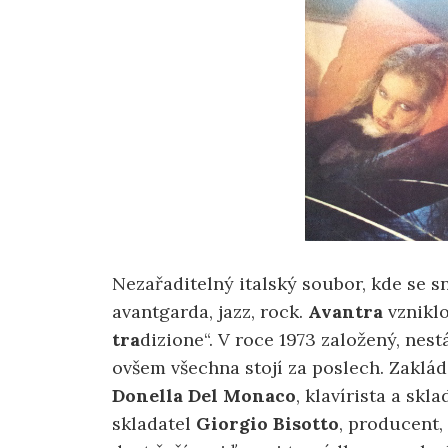
Nezařaditelný italský soubor, kde se 
avantgarda, jazz, rock.
Avantra
vzniklo
tra
dizione“. V roce 1973 založený, nest
ovšem všechna stojí za poslech. Zaklád
Donella Del Monaco
, klavírista a skl
skladatel
Giorgio Bisotto
, producent,