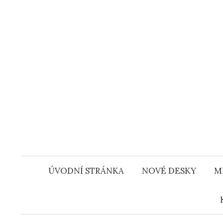
Přejít
k
obsahu
webu
ÚVODNÍ STRÁNKA
NOVÉ DESKY
M