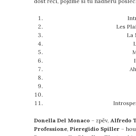
dost řečí, pojďme si tu nádheru posle
Int
Les Pla
La 
L
M
Ah
Introspe
Donella Del Monaco
– zpěv,
Alfredo 
Professione
,
Pieregidio Spiller
– hou