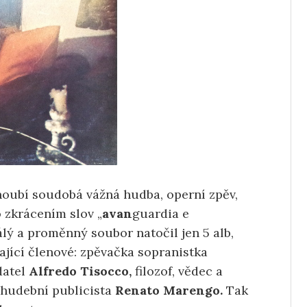
snoubí soudobá vážná hudba, operní zpěv,
 zkrácením slov „
avan
guardia e
álý a proměnný soubor natočil jen 5 alb,
ající členové: zpěvačka sopranistka
adatel
Alfredo Tisocco,
filozof, vědec a
 hudební publicista
Renato Marengo.
Tak