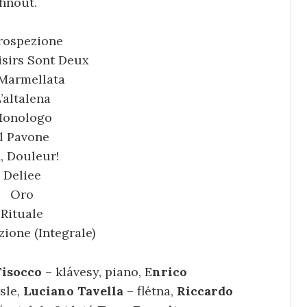
chnout.
rospezione
isirs Sont Deux
Marmellata
’altalena
onologo
Il Pavone
, Douleur!
Deliee
Oro
Rituale
zione (Integrale)
Tisocco
– klávesy, piano, E
nrico
sle,
Luciano Tavella
– flétna,
Riccardo