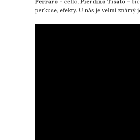
Perraro
– cello,
Pierdino Tisato
– bic
perkuse, efekty. U nás je velmi známý 