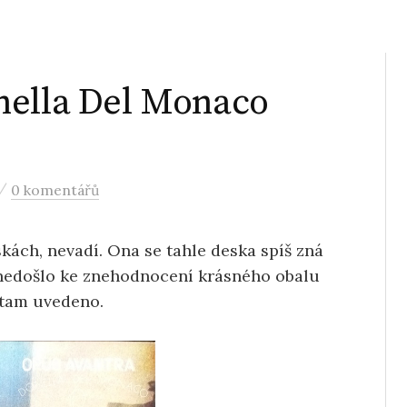
nella Del Monaco
/
0 komentářů
kách, nevadí. Ona se tahle deska spíš zná
y nedošlo ke znehodnocení krásného obalu
o tam uvedeno.