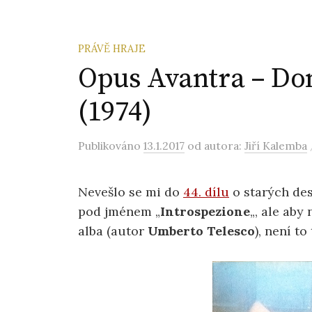
PRÁVĚ HRAJE
Opus Avantra – Do
(1974)
Publikováno
13.1.2017
od autora:
Jiří Kalemba
Nevešlo se mi do
44. dílu
o starých des
pod jménem „
Introspezione
„, ale ab
alba (autor
Umberto Telesco
), není t