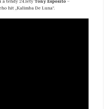
í a tehdy 24.letý
Tony Esposito
–
jeho hit „Kalimba De Luna“.