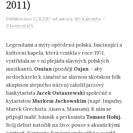
2011)
/
Publikováno
22.8.2017
od autora:
Jiří Kalemba
0 komentářů
Legendami a mýty opředená polská, fascinující a
kultovní kapela, která vznikla v roce 1971,
vystřídala se v ní plejáda slavných polských
muzikantů.
Ossian
(později
Osjan
– aby
nedocházelo k záměně se slavnou skotskou folk
skupinou stejného názvu) založil jazzový
baskytarista
Jacek Ostaszewski
společně s
kytaristou
Markem Jackowskim
(např. Impulsy,
Marek Grechuta, Anawa, Maanam). K nim se
připojil malíř, básník a perkusista
Tomasz Hołuj.
Svůj debut natočili na živo, pouze s akustickými