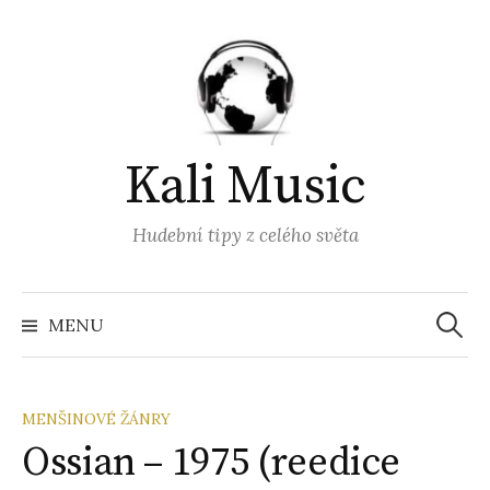
Přejít
k
obsahu
webu
Kali Music
Hudební tipy z celého světa
Vyhled
MENU
MENŠINOVÉ ŽÁNRY
Ossian – 1975 (reedice