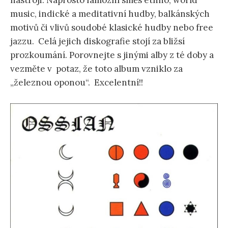
nástroji. Naprosto famózní směs ethno, world
music, indické a meditativní hudby, balkánských
motivů či vlivů soudobé klasické hudby nebo free
jazzu. Celá jejich diskografie stojí za bližsí
prozkoumání. Porovnejte s jinými alby z té doby a
vezměte v potaz, že toto album vzniklo za
„železnou oponou“. Excelentní!!