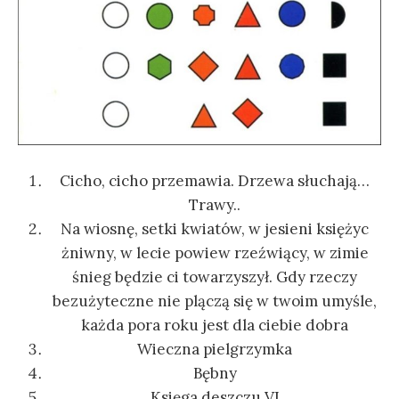
Cicho, cicho przemawia. Drzewa słuchają…
Trawy..
Na wiosnę, setki kwiatów, w jesieni księżyc
żniwny, w lecie powiew rzeźwiący, w zimie
śnieg będzie ci towarzyszył. Gdy rzeczy
bezużyteczne nie plączą się w twoim umyśle,
każda pora roku jest dla ciebie dobra
Wieczna pielgrzymka
Bębny
Księga deszczu VI