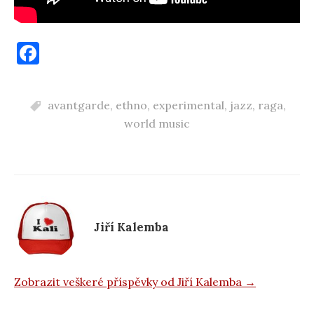
F
a
c
avantgarde
,
ethno
,
experimental
,
jazz
,
raga
,
e
world music
b
o
o
k
Jiří Kalemba
Zobrazit veškeré příspěvky od Jiří Kalemba →