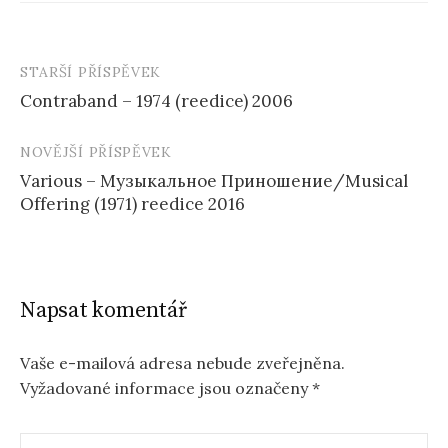
STARŠÍ PŘÍSPĚVEK
Navigace
Contraband – 1974 (reedice) 2006
příspěvku
NOVĚJŠÍ PŘÍSPĚVEK
Various – Музыкальное Приношение/Musical
Offering (1971) reedice 2016
Napsat komentář
Vaše e-mailová adresa nebude zveřejněna.
Vyžadované informace jsou označeny
*