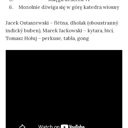
Mozolnie dźwiga się w górę katedra wiosny
Jacek Ostaszewski – flétna, dholak (oboustranný
indický buben), Marek Jackowski – kytara, bicí,
Tomasz Hołuj – perkuse, tabla, gong