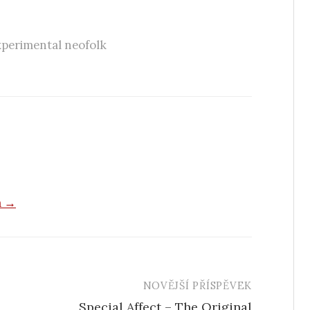
xperimental neofolk
a →
NOVĚJŠÍ PŘÍSPĚVEK
Special Affect – The Original