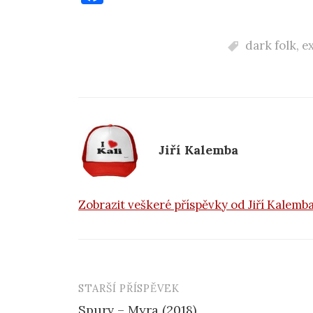
a
c
dark folk
,
e
e
b
o
o
k
Jiří Kalemba
Zobrazit veškeré příspěvky od Jiří Kalemb
STARŠÍ PŘÍSPĚVEK
Navigace
Spurv – Myra (2018)