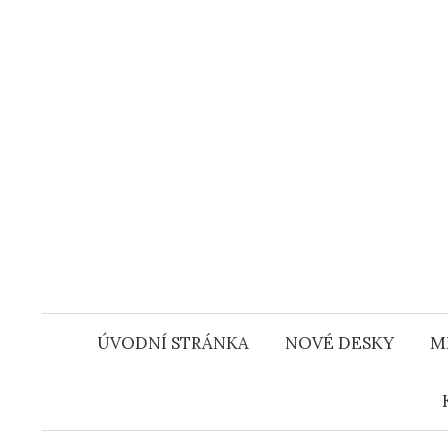
Přejít
k
obsahu
webu
ÚVODNÍ STRÁNKA
NOVÉ DESKY
M