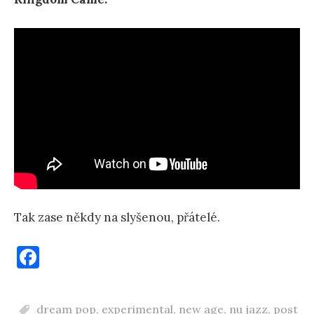
Tak zase někdy na slyšenou, přátelé.
F
a
c
dream pop
,
experimental
,
new age
,
nu jazz
,
post