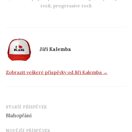
e
rock
,
progressive rock
b
o
o
k
Jiří Kalemba
Zobrazit veškeré příspěvky od Jiří Kalemba →
STARŠÍ PŘÍSPĚVEK
Navigace
Blahopřání
příspěvku
NOVĚJŠÍ PŘÍSPĚVEK