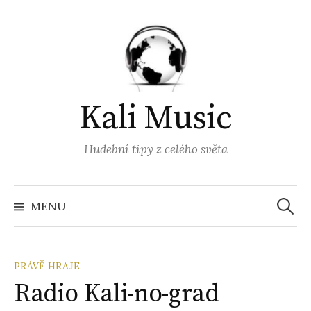
Přejít
k
obsahu
webu
Kali Music
Hudební tipy z celého světa
Vyhled
MENU
PRÁVĚ HRAJE
Radio Kali-no-grad