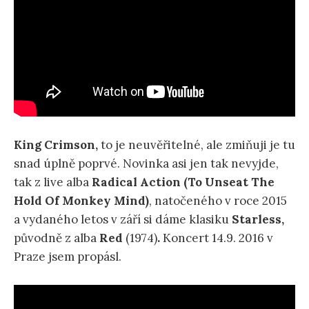
King Crimson,
to je neuvěřitelné, ale zmiňuji je tu
snad úplně poprvé. Novinka asi jen tak nevyjde,
tak z live alba
Radical Action (To Unseat The
Hold Of Monkey Mind)
, natočeného v roce 2015
a vydaného letos v září si dáme klasiku
Starless,
původně z alba
Red
(1974)
.
Koncert 14.9. 2016 v
Praze jsem propásl.