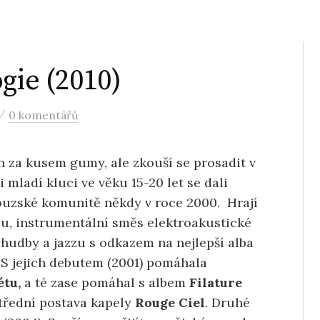
gie (2010)
/
0 komentářů
n za kusem gumy, ale zkouší se prosadit v
i mladí kluci ve věku 15-20 let se dali
uzské komunitě někdy v roce 2000. Hrají
u, instrumentální směs elektroakustické
 hudby a jazzu s odkazem na nejlepší alba
. S jejich debutem (2001) pomáhala
étu,
a té zase pomáhal s albem
Filature
střední postava kapely
Rouge Ciel
. Druhé