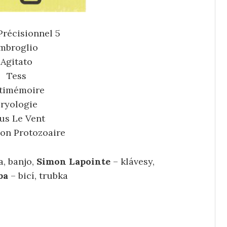
Précisionnel 5
mbroglio
Agitato
Tess
timémoire
ryologie
us Le Vent
ion Protozoaire
a, banjo,
Simon Lapointe
– klávesy,
ba
– bicí, trubka