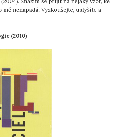
“ (2004). Snažím se přijít na nějaký vzor, ke
o mě nenapadá. Vyzkoušejte, uslyšíte a
gie (2010)