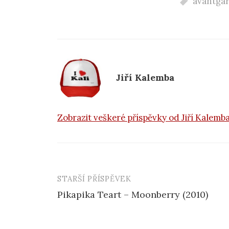
avantga
e
b
o
o
k
Jiří Kalemba
Zobrazit veškeré příspěvky od Jiří Kalemb
STARŠÍ PŘÍSPĚVEK
Navigace
Pikapika Teart – Moonberry (2010)
příspěvku