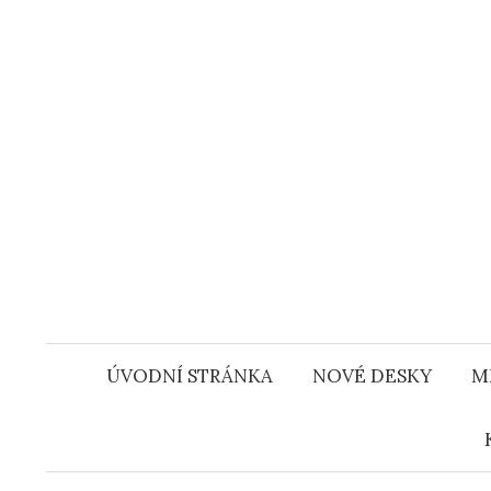
Přejít
k
obsahu
webu
ÚVODNÍ STRÁNKA
NOVÉ DESKY
M