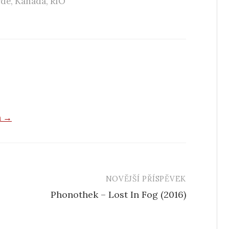
rde
,
Kanada
,
RIO
a →
NOVĚJŠÍ PŘÍSPĚVEK
Phonothek – Lost In Fog (2016)