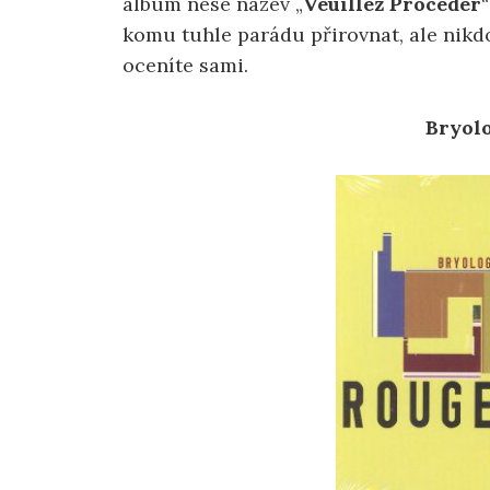
album nese název „
Veuillez Procéder
komu tuhle parádu přirovnat, ale nikd
oceníte sami.
Bryolo