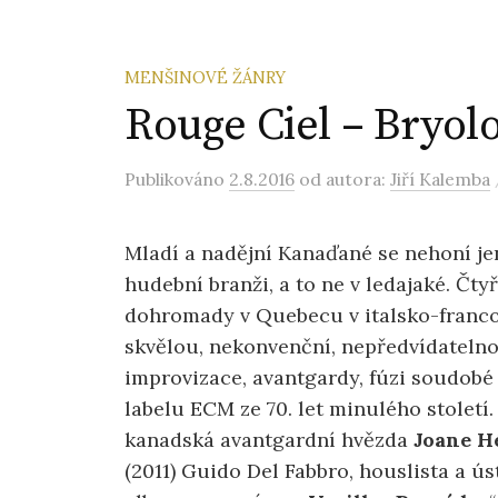
MENŠINOVÉ ŽÁNRY
Rouge Ciel – Bryolo
Publikováno
2.8.2016
od autora:
Jiří Kalemba
Mladí a nadějní Kanaďané se nehoní je
hudební branži, a to ne v ledajaké. Čtyř
dohromady v Quebecu v italsko-franco
skvělou, nekonvenční, nepředvídatelno
improvizace, avantgardy, fúzi soudobé
labelu ECM ze 70. let minulého století
kanadská avantgardní hvězda
Joane H
(2011) Guido Del Fabbro, houslista a ú