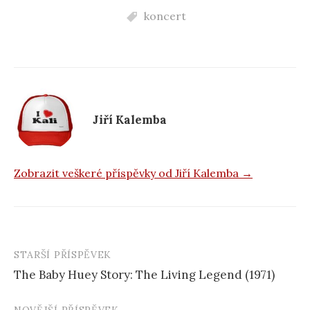
c
koncert
e
b
o
o
k
Jiří Kalemba
Zobrazit veškeré příspěvky od Jiří Kalemba →
STARŠÍ PŘÍSPĚVEK
Navigace
The Baby Huey Story: The Living Legend (1971)
příspěvku