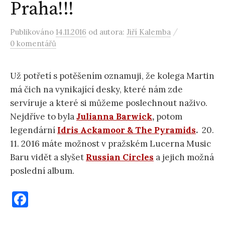
Praha!!!
/
Publikováno
14.11.2016
od autora:
Jiří Kalemba
0 komentářů
Už potřetí s potěšením oznamuji, že kolega Martin
má čich na vynikající desky, které nám zde
servíruje a které si můžeme poslechnout naživo.
Nejdříve to byla
Julianna Barwick
,
potom
legendární
Idris Ackamoor & The Pyramids
.
20.
11. 2016 máte možnost v pražském Lucerna Music
Baru vidět a slyšet
Russian Circles
a jejich možná
poslední album.
F
a