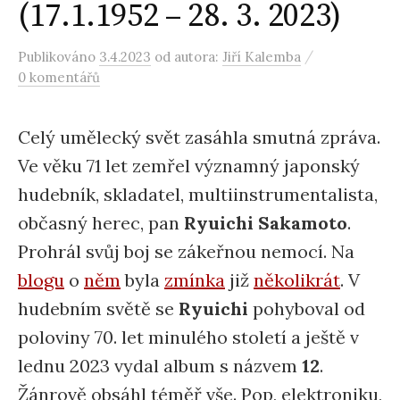
(17.1.1952 – 28. 3. 2023)
/
Publikováno
3.4.2023
od autora:
Jiří Kalemba
0 komentářů
Celý umělecký svět zasáhla smutná zpráva.
Ve věku 71 let zemřel významný japonský
hudebník, skladatel, multiinstrumentalista,
občasný herec, pan
Ryuichi Sakamoto
.
Prohrál svůj boj se zákeřnou nemocí. Na
blogu
o
něm
byla
zmínka
již
několikrát
. V
hudebním světě se
Ryuichi
pohyboval od
poloviny 70. let minulého století a ještě v
lednu 2023 vydal album s názvem
12
.
Žánrově obsáhl téměř vše. Pop, elektroniku,