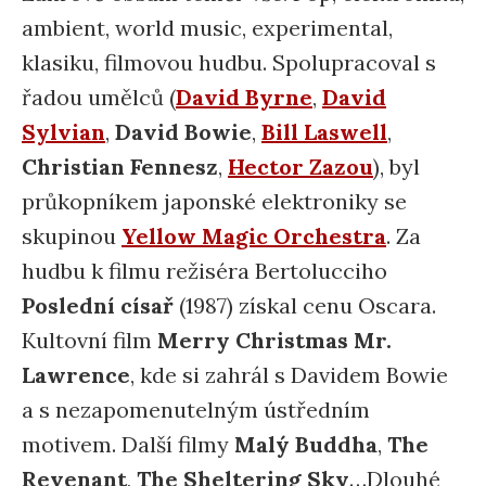
ambient, world music, experimental,
klasiku, filmovou hudbu. Spolupracoval s
řadou umělců (
David Byrne
,
David
Sylvian
,
David Bowie
,
Bill Laswell
,
Christian Fennesz
,
Hector Zazou
), byl
průkopníkem japonské elektroniky se
skupinou
Yellow Magic Orchestra
. Za
hudbu k filmu režiséra Bertolucciho
Poslední císař
(1987) získal cenu Oscara.
Kultovní film
Merry Christmas Mr.
Lawrence
, kde si zahrál s Davidem Bowie
a s nezapomenutelným ústředním
motivem. Další filmy
Malý Buddha
,
The
Revenant
,
The Sheltering Sky
…Dlouhé