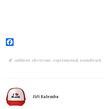
F
a
c
ambient
,
electronic
,
experimental
,
soundtrack
e
b
o
o
k
Jiří Kalemba