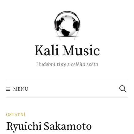
Přejít
k
obsahu
webu
Kali Music
Hudební tipy z celého světa
Vyhled
MENU
OSTATNÍ
Ryuichi Sakamoto