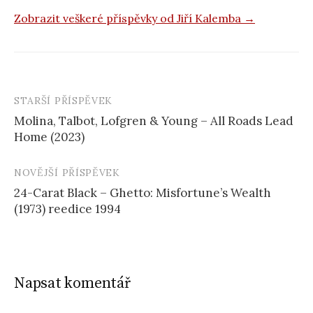
Zobrazit veškeré příspěvky od Jiří Kalemba →
STARŠÍ PŘÍSPĚVEK
Navigace
Molina, Talbot, Lofgren & Young – All Roads Lead
příspěvku
Home (2023)
NOVĚJŠÍ PŘÍSPĚVEK
24-Carat Black – Ghetto: Misfortune’s Wealth
(1973) reedice 1994
Napsat komentář