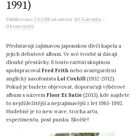
1991)
/
Publikováno
2.9.2018
od autora:
Jiří Kalemba
0 komentářů
Představuji zajímavou japonskou dívčí kapela a
jejich debutové album. Ve své tvorbě si dávají
dlouhé přestávky. S touto raritní skupinou
spolupracoval
Fred Frith
nebo avantgardrní
anglický saxofonista
Lol Coxhill
(1932-2012).
Pokud je budete objevovat, doporučuji výběrové
album s názvem
Floor Et Satie
(2013), kde najdete
to nejdůležitější a nejzajímavější z let 1981-1992.
Hudebně je to new wave, trocha artu,
experimentu, post punku. Skvělé!!