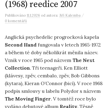
(1968) reedice 2007
/
Publikováno
11.1.2026
od autora:
Jiří Kalemba
0 komentářů
Anglická psychedelic progrocková kapela
Second Hand
fungovala v letech 1965-1972
a během té doby několikrát měnila název.
Vznik v roce 1965 pod názvem
The Next
Collection
. Tři teenageři. Ken Elliott
(klávesy, zpěv, cembalo, zpěv, Bob Gibbons
(kytara), Kieran O’Connor (bicí). V roce 1968
podpis smlouvy u labelu Polydor s názvem
The Moving Finger
. V tomtéž roce bylo
vydáno debutové album
Reality
. Těsně