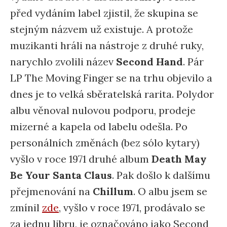
před vydáním label zjistil, že skupina se
stejným názvem už existuje. A protože
muzikanti hráli na nástroje z druhé ruky,
narychlo zvolili název
Second Hand
. Pár
LP The Moving Finger se na trhu objevilo a
dnes je to velká sběratelská rarita. Polydor
albu věnoval nulovou podporu, prodeje
mizerné a kapela od labelu odešla. Po
personálních změnách (bez sólo kytary)
vyšlo v roce 1971 druhé album
Death May
Be Your Santa Claus
. Pak došlo k dalšímu
přejmenování na
Chillum
. O albu jsem se
zmínil
zde
, vyšlo v roce 1971, prodávalo se
za jednu libru, je označováno jako Second