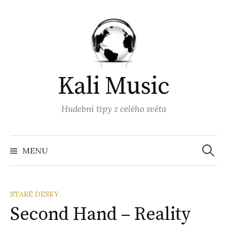
Přejít
k
obsahu
webu
Kali Music
Hudební tipy z celého světa
Vyhled
MENU
STARÉ DESKY
Second Hand – Reality