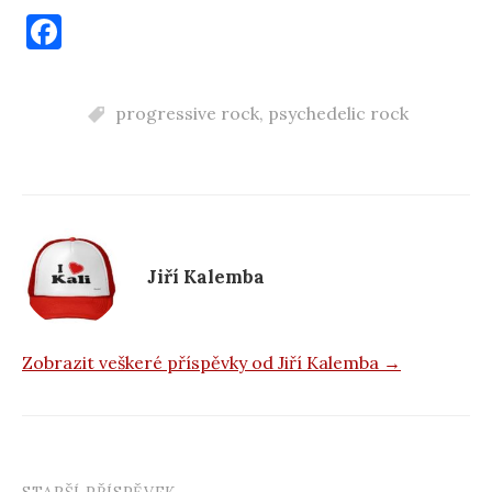
F
a
c
progressive rock
,
psychedelic rock
e
b
o
o
k
Jiří Kalemba
Zobrazit veškeré příspěvky od Jiří Kalemba →
STARŠÍ PŘÍSPĚVEK