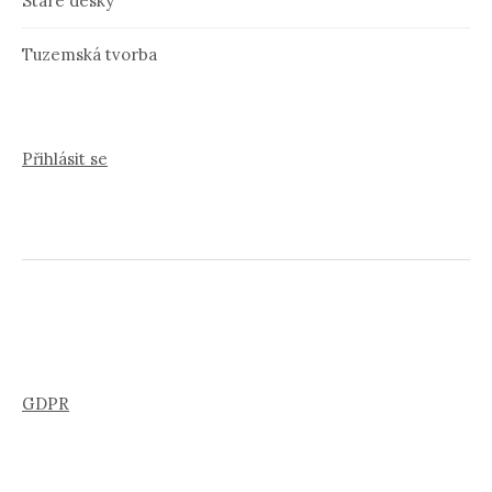
Staré desky
Tuzemská tvorba
Přihlásit se
GDPR