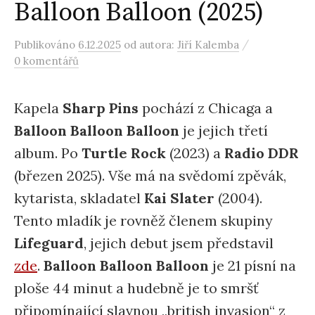
Balloon Balloon (2025)
/
Publikováno
6.12.2025
od autora:
Jiří Kalemba
0 komentářů
Kapela
Sharp Pins
pochází z Chicaga a
Balloon Balloon Balloon
je jejich třetí
album. Po
Turtle Rock
(2023) a
Radio DDR
(březen 2025). Vše má na svědomí zpěvák,
kytarista, skladatel
Kai Slater
(2004).
Tento mladík je rovněž členem skupiny
Lifeguard
, jejich debut jsem představil
zde
.
Balloon Balloon Balloon
je 21 písní na
ploše 44 minut a hudebně je to smršť
připomínající slavnou „british invasion“ z