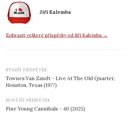
o
k
Jiří Kalemba
Zobrazit veškeré příspěvky od Jiří Kalemba →
STARŠÍ PŘÍSPĚVEK
Navigace
Townes Van Zandt – Live At The Old Quarter,
příspěvku
Houston, Texas (1977)
NOVĚJŠÍ PŘÍSPĚVEK
Fine Young Cannibals – 40 (2025)