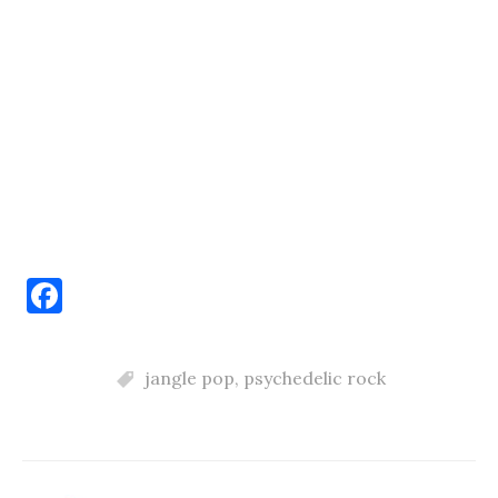
F
a
c
jangle pop
,
psychedelic rock
e
b
o