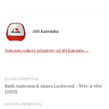
e
b
o
o
k
Jiří Kalemba
Zobrazit veškeré příspěvky od Jiří Kalemba →
STARŠÍ PŘÍSPĚVEK
Navigace
Ruth Anderson & Annea Lockwood – Tête-à-tête
příspěvku
(2023)
NOVĚJŠÍ PŘÍSPĚVEK