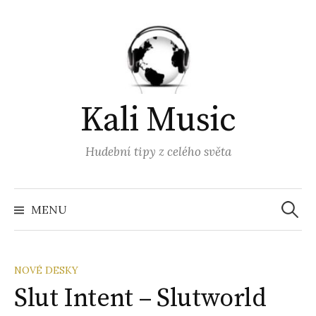
Přejít
k
obsahu
webu
Kali Music
Hudební tipy z celého světa
Vyhled
MENU
NOVÉ DESKY
Slut Intent – Slutworld