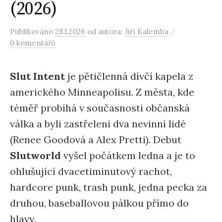
(2026)
/
Publikováno
28.1.2026
od autora:
Jiří Kalemba
0 komentářů
Slut Intent
je pětičlenná dívčí kapela z
amerického Minneapolisu. Z města, kde
téměř probíhá v současnosti občanská
válka a byli zastřeleni dva nevinní lidé
(Renee Goodová a Alex Pretti). Debut
Slutworld
vyšel počátkem ledna a je to
ohlušující dvacetiminutový rachot,
hardcore punk, trash punk, jedna pecka za
druhou, baseballovou pálkou přímo do
hlavy.