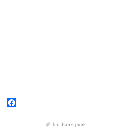
F
a
c
hardcore punk