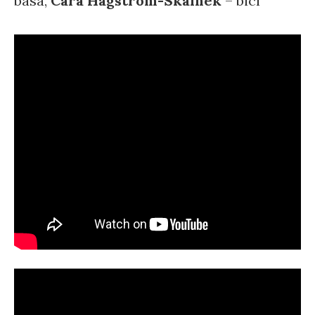
basa,
Cara Hagstrom-Skalnek
– bicí