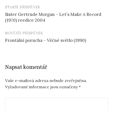
STARŠÍ PŘÍSPĚVEK
Navigace
Sister Gertrude Morgan – Let´s Make A Record
příspěvku
(1970) reedice 2004
NOVĚJŠÍ PŘÍSPĚVEK
Frontální porucha – Věčné světlo (1990)
Napsat komentář
Vaše e-mailová adresa nebude zveřejněna.
Vyžadované informace jsou označeny
*