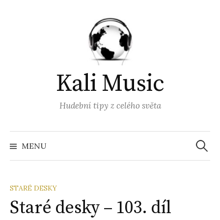
Přejít
k
obsahu
webu
Kali Music
Hudební tipy z celého světa
Vyhled
MENU
STARÉ DESKY
Staré desky – 103. díl