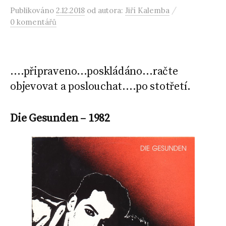
/
Publikováno
2.12.2018
od autora:
Jiří Kalemba
0 komentářů
….připraveno…poskládáno…račte
objevovat a poslouchat….po stotřetí.
Die Gesunden – 1982