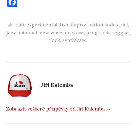
F
a
c
dub
,
experimental
,
free improvisation
,
industrial
,
e
jazz
,
minimal
,
new wave
,
no wave
,
prog rock
,
reggae
,
b
rock
,
synthwave
o
o
k
Jiří Kalemba
Zobrazit veškeré příspěvky od Jiří Kalemba →