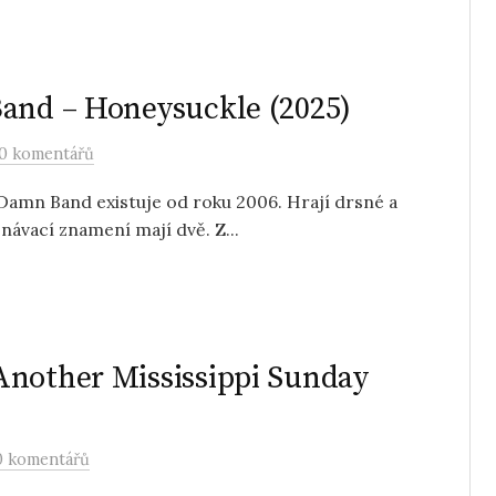
Band – Honeysuckle (2025)
0 komentářů
Damn Band existuje od roku 2006. Hrají drsné a
návací znamení mají dvě. Z...
Another Mississippi Sunday
0 komentářů