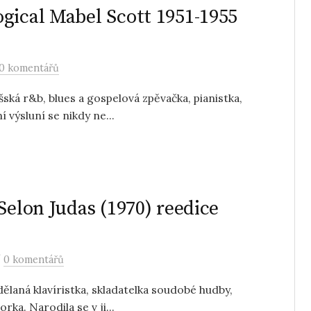
gical Mabel Scott 1951-1955
0 komentářů
ská r&b, blues a gospelová zpěvačka, pianistka,
 výsluní se nikdy ne...
Selon Judas (1970) reedice
/
0 komentářů
ělaná klavíristka, skladatelka soudobé hudby,
rka. Narodila se v ji...