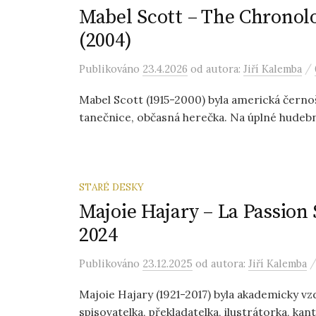
Mabel Scott – The Chronolo
(2004)
/
Publikováno
23.4.2026
od autora:
Jiří Kalemba
Mabel Scott (1915-2000) byla americká černoš
tanečnice, občasná herečka. Na úplné hudební
STARÉ DESKY
Majoie Hajary – La Passion 
2024
Publikováno
23.12.2025
od autora:
Jiří Kalemba
Majoie Hajary (1921-2017) byla akademicky vzd
spisovatelka, překladatelka, ilustrátorka, kanto