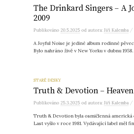
The Drinkard Singers – A Jo
2009
/
Publikováno
20.5.2025
od autora:
Jiří Kalemba
A Joyful Noise je jediné album rodinné pěve
Bylo nahráno živě v New Yorku v dubnu 1958.
STARÉ DESKY
Truth & Devotion – Heaven 
/
Publikováno
25.3.2025
od autora:
Jiří Kalemba
Truth & Devotion byla osmičlenná americká 
Last vyšlo v roce 1981. Vydávající label měl fi