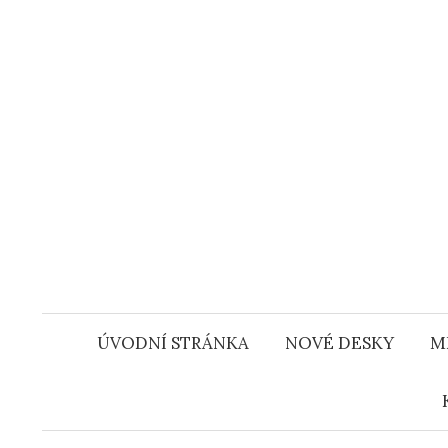
Přejít
k
obsahu
webu
ÚVODNÍ STRÁNKA
NOVÉ DESKY
M