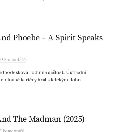
nd Phoebe – A Spirit Speaks
/
0 komentářů
ednodesková rodinná sešlost. Ústřední
m dlouhé kariéry hrál s kdekým. John...
 And The Madman (2025)
0 komentářů