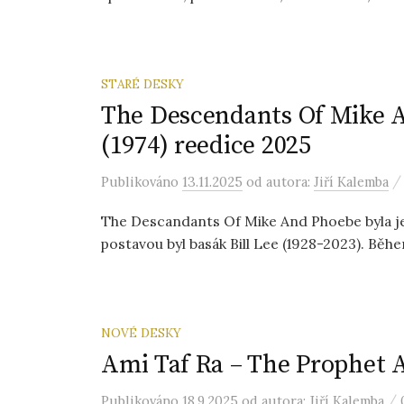
STARÉ DESKY
The Descendants Of Mike A
(1974) reedice 2025
Publikováno
13.11.2025
od autora:
Jiří Kalemba
The Descandants Of Mike And Phoebe byla j
postavou byl basák Bill Lee (1928-2023). Běhe
NOVÉ DESKY
Ami Taf Ra – The Prophet
/
Publikováno
18.9.2025
od autora:
Jiří Kalemba