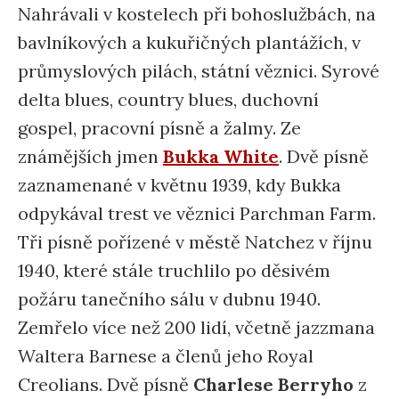
Nahrávali v kostelech při bohoslužbách, na
bavlníkových a kukuřičných plantážích, v
průmyslových pilách, státní věznici. Syrové
delta blues, country blues, duchovní
gospel, pracovní písně a žalmy. Ze
známějších jmen
Bukka White
. Dvě písně
zaznamenané v květnu 1939, kdy Bukka
odpykával trest ve věznici Parchman Farm.
Tři písně pořízené v městě Natchez v říjnu
1940, které stále truchlilo po děsivém
požáru tanečního sálu v dubnu 1940.
Zemřelo více než 200 lidí, včetně jazzmana
Waltera Barnese a členů jeho Royal
Creolians. Dvě písně
Charlese Berryho
z