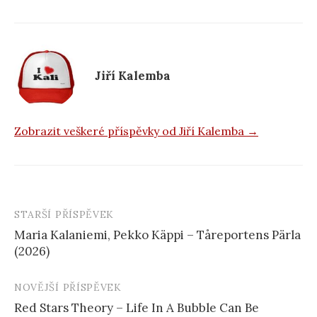
b
o
o
k
Jiří Kalemba
Zobrazit veškeré příspěvky od Jiří Kalemba →
STARŠÍ PŘÍSPĚVEK
Navigace
Maria Kalaniemi, Pekko Käppi – Tåreportens Pärla
příspěvku
(2026)
NOVĚJŠÍ PŘÍSPĚVEK
Red Stars Theory – Life In A Bubble Can Be