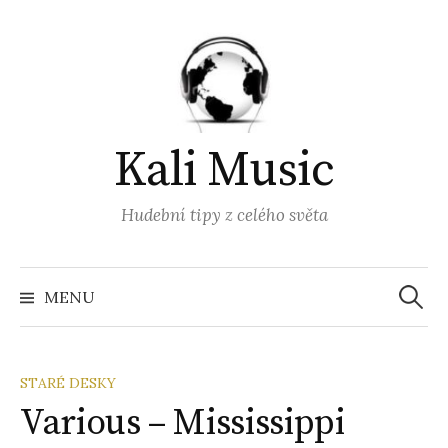
Přejít
k
obsahu
webu
Kali Music
Hudební tipy z celého světa
Vyhled
MENU
STARÉ DESKY
Various – Mississippi