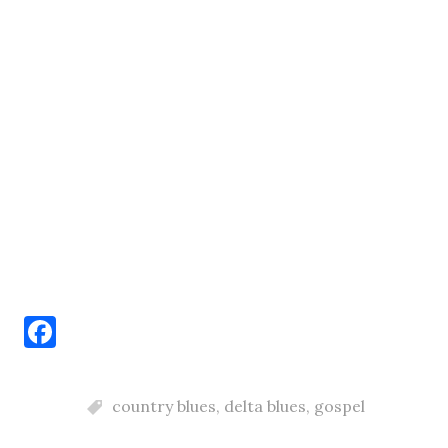
F
a
c
country blues
,
delta blues
,
gospel
e