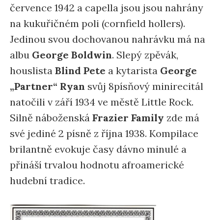
července 1942 a capella jsou jsou nahrány
na kukuřičném poli (cornfield hollers).
Jedinou svou dochovanou nahrávku má na
albu
George Boldwin
. Slepý zpěvák,
houslista
Blind Pete
a kytarista
George
„Partner“ Ryan
svůj 8písňový minirecitál
natočili v září 1934 ve městě Little Rock.
Silně náboženská
Frazier Family
zde má
své jediné 2 písně z října 1938. Kompilace
brilantně evokuje časy dávno minulé a
přináší trvalou hodnotu afroamerické
hudební tradice.