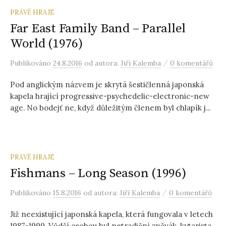
PRÁVĚ HRAJE
Far East Family Band – Parallel
World (1976)
/
Publikováno
24.8.2016
od autora:
Jiří Kalemba
0 komentářů
Pod anglickým názvem je skrytá šestičlenná japonská
kapela hrající progressive-psychedelic-electronic-new
age. No bodejť ne, když důležitým členem byl chlapík j...
PRÁVĚ HRAJE
Fishmans – Long Season (1996)
/
Publikováno
15.8.2016
od autora:
Jiří Kalemba
0 komentářů
Již neexistující japonská kapela, která fungovala v letech
1987-1999. Vůdčí osobou byl netradiční zpěvák, kytarista