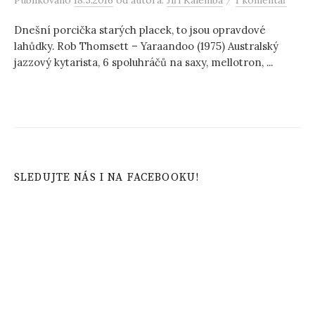
Publikováno
18.5.2016
od autora:
Jiří Kalemba
1 komentář
Dnešní porcička starých placek, to jsou opravdové
lahůdky. Rob Thomsett – Yaraandoo (1975) Australský
jazzový kytarista, 6 spoluhráčů na saxy, mellotron, ...
SLEDUJTE NÁS I NA FACEBOOKU!