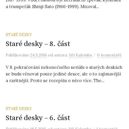
a trumpeťák Shinji Sato (1966-1999). Mixoval...
STARÉ DESKY
Staré desky – 8. část
/
Publikováno
24.5.2016
od autora:
Jiří Kalemba
0 komentářů
V 8. pokračování nekonečného seriálu o starých deskách
se budu věnovat pouze jediné desce, ale o to zajímavější
a raritnější. Proto se rozepíšu o něco více. The...
STARÉ DESKY
Staré desky – 6. část
/