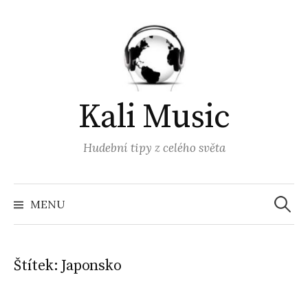
Přejít
k
obsahu
webu
Kali Music
Hudební tipy z celého světa
Vyhled
MENU
Štítek:
Japonsko