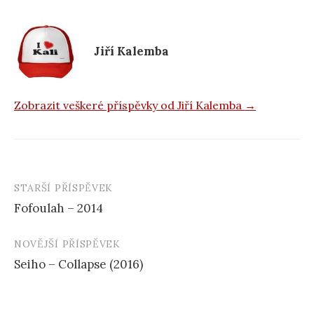
o
k
Jiří Kalemba
Zobrazit veškeré příspěvky od Jiří Kalemba →
STARŠÍ PŘÍSPĚVEK
Navigace
Fofoulah – 2014
příspěvku
NOVĚJŠÍ PŘÍSPĚVEK
Seiho – Collapse (2016)