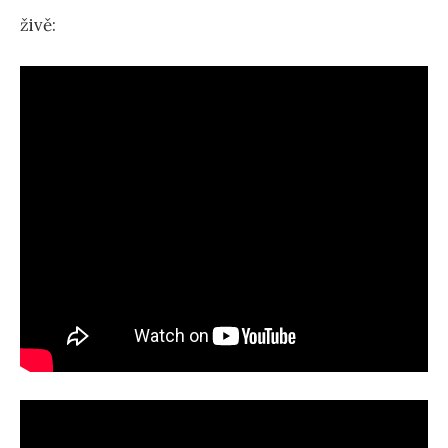
živě: