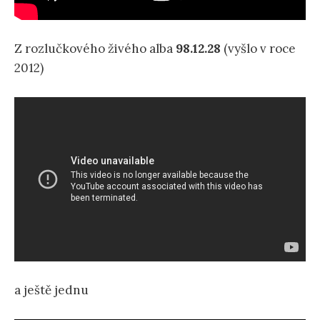
Z rozlučkového živého alba
98.12.28
(vyšlo v roce
2012)
a ještě jednu