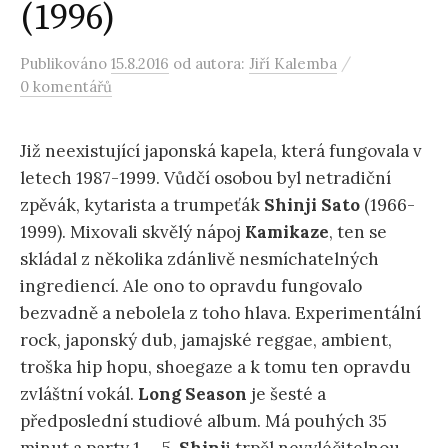
(1996)
/
Publikováno
15.8.2016
od autora:
Jiří Kalemba
0 komentářů
Již neexistující japonská kapela, která fungovala v
letech 1987-1999. Vůdčí osobou byl netradiční
zpěvák, kytarista a trumpeťák
Shinji Sato
(1966-
1999). Mixovali skvělý nápoj
Kamikaze
, ten se
skládal z několika zdánlivě nesmíchatelných
ingrediencí. Ale ono to opravdu fungovalo
bezvadně a nebolela z toho hlava. Experimentální
rock, japonský dub, jamajské reggae, ambient,
troška hip hopu, shoegaze a k tomu ten opravdu
zvláštní vokál.
Long Season
je šesté a
předposlední studiové album. Má pouhých 35