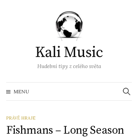
Přejít
k
obsahu
webu
Kali Music
Hudební tipy z celého světa
Vyhled
MENU
PRÁVĚ HRAJE
Fishmans – Long Season