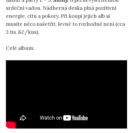
minut a party 1. – 5.
Shinj
i trpěl nevyléčitelnou
srdeční vadou. Nádherná deska plná pozitivní
energie, citu a pokory. Při koupi jejich alb si
musíte něco našetřit, levné to rozhodně není (cca
3 tis. Kč/kus).
Celé album: