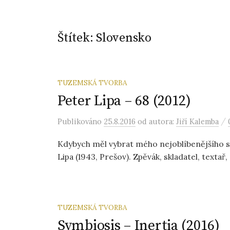
Štítek:
Slovensko
TUZEMSKÁ TVORBA
Peter Lipa – 68 (2012)
/
Publikováno
25.8.2016
od autora:
Jiří Kalemba
Kdybych měl vybrat mého nejoblíbenějšího sl
Lipa (1943, Prešov). Zpěvák, skladatel, textař
TUZEMSKÁ TVORBA
Symbiosis – Inertia (2016)