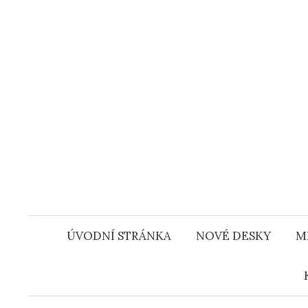
Přejít
k
obsahu
webu
ÚVODNÍ STRÁNKA
NOVÉ DESKY
M