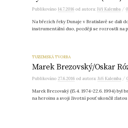
/
Publikováno
14.7.2016
od autora:
Jiří Kalemba
0
Na březích řeky Dunaje v Bratislavě se dali 
instrumentální duo, později se rozrostli na pě
TUZEMSKÁ TVORBA
Marek Brezovský/Oskar Róz
/
Publikováno
27.6.2016
od autora:
Jiří Kalemba
Marek Brezovský (15.4. 1974-22.6. 1994) byl bra
na heroinu a svoji životní pouť ukončil zlatou