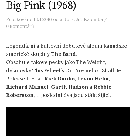
Big Pink (1968)
/
Publikováno
13.4.2016
od autora:
Jiří Kalemba
0 komentářů
Legendární a kultovní debutové album kanadsko-
americké skupiny
The Band
.
Obsahuje takové pecky jako The Weight,
dylanovky This Wheel´s On Fire nebo I Shall Be
Released. Hráli
Rick Danko
,
Levon Helm
,
Richard Manuel
,
Garth Hudson
a
Robbie
Roberston
, ti poslední dva jsou stále žijící.