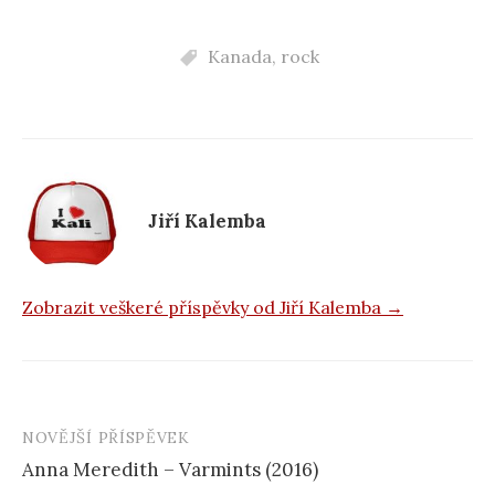
a
c
Kanada
,
rock
e
b
o
o
k
Jiří Kalemba
Zobrazit veškeré příspěvky od Jiří Kalemba →
NOVĚJŠÍ PŘÍSPĚVEK
Navigace
Anna Meredith – Varmints (2016)
příspěvku