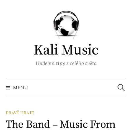
Přejít
k
obsahu
webu
Kali Music
Hudební tipy z celého světa
Vyhled
MENU
PRÁVĚ HRAJE
The Band – Music From