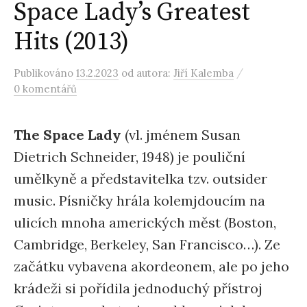
Space Lady’s Greatest
Hits (2013)
/
Publikováno
13.2.2023
od autora:
Jiří Kalemba
0 komentářů
The Space Lady
(vl. jménem Susan
Dietrich Schneider, 1948) je pouliční
umělkyně a představitelka tzv. outsider
music. Písničky hrála kolemjdoucím na
ulicích mnoha amerických měst (Boston,
Cambridge, Berkeley, San Francisco…). Ze
začátku vybavena akordeonem, ale po jeho
krádeži si pořídila jednoduchý přístroj