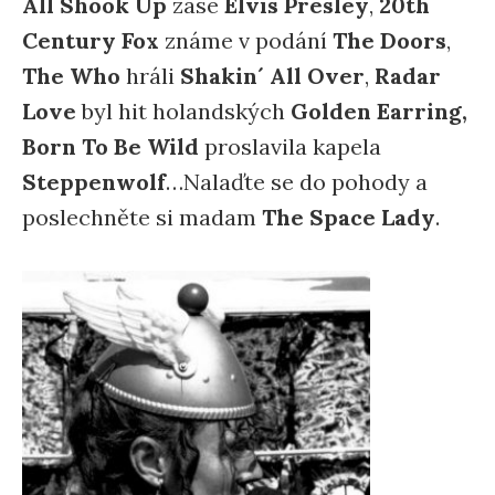
All Shook Up
zase
Elvis Presley
,
20th
Century Fox
známe v podání
The Doors
,
The Who
hráli
Shakin´ All Over
,
Radar
Love
byl hit holandských
Golden Earring,
Born To Be Wild
proslavila kapela
Steppenwolf
…Nalaďte se do pohody a
poslechněte si madam
The Space Lady
.