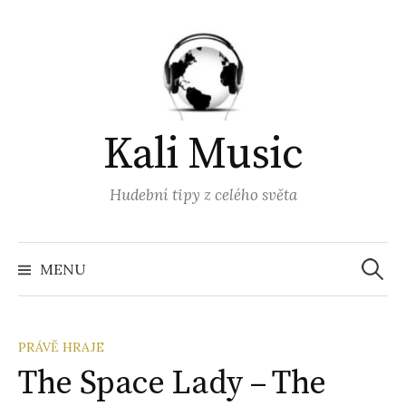
Přejít
k
obsahu
webu
Kali Music
Hudební tipy z celého světa
Vyhled
MENU
PRÁVĚ HRAJE
The Space Lady – The