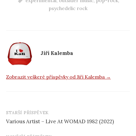
experimental
,
outsider music
,
pop-rock
,
e
psychedelic rock
b
o
o
k
Jiří Kalemba
Zobrazit veškeré příspěvky od Jiří Kalemba →
STARŠÍ PŘÍSPĚVEK
Navigace
Various Artist – Live At WOMAD 1982 (2022)
příspěvku