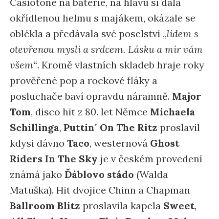
Casiotone na baterie, na hlavu si dala
okřídlenou helmu s majákem, okázale se
oblékla a předávala své poselství „
lidem s
otevřenou myslí a srdcem. Lásku a mír vám
všem“
. Kromě vlastních skladeb hraje roky
prověřené pop a rockové fláky a
posluchače baví opravdu náramně.
Major
Tom
, disco hit z 80. let Němce
Michaela
Schillinga
,
Puttin´ On The Ritz
proslavil
kdysi dávno
Taco
, westernová
Ghost
Riders In The Sky
je v českém provedení
známá jako
Ďáblovo stádo
(Walda
Matuška). Hit dvojice Chinn a Chapman
Ballroom Blitz
proslavila kapela
Sweet
,