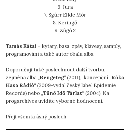
6. Jura
7. Sgùrr Eilde Mòr
8. Keringő
9. Zúgó 2
Tamás Kátai
– kytary, basa, zpěv, klávesy, samply,
programování a také autor obalu alba.
Doporučuji také poslechnout další tvorbu,
zejména alba „
Rengeteg
“ (2011), koncepční „
Róka
Hasa Rádió
“ (2009-vydal český label Epidemie
Records) nebo „
Tűnő Idő Tárlat
“ (2004). Na
progarchives uvidíte výborné hodnocení.
Přeji všem krásný poslech.