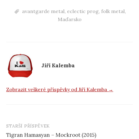
c
avantgarde metal
,
eclectic prog
,
folk metal
,
e
Maďarsko
b
o
o
k
Jiří Kalemba
Zobrazit veškeré příspěvky od Jiří Kalemba →
STARŠÍ PŘÍSPĚVEK
Navigace
Tigran Hamasyan – Mockroot (2015)