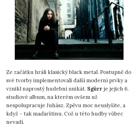
Ze začátku hráli klasický black metal. Postupně do
své tvorby implementovali další moderní prvky a
vznikl naprostý hudební unikát.
Sgùrr
je jejich 6.
studiové album, na kterém ovšem už
nespolupracuje Juhász. Zpěvu moc neuslyšíte, a
když – tak maďarštinu. Což u této hudby vůbec
nevadí.