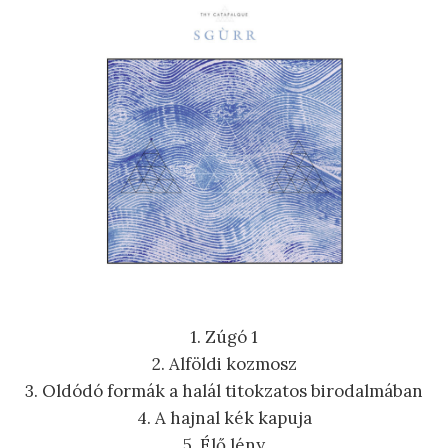
1. Zúgó 1
2. Alföldi kozmosz
3. Oldódó formák a halál titokzatos birodalmában
4. A hajnal kék kapuja
5. Élő lény