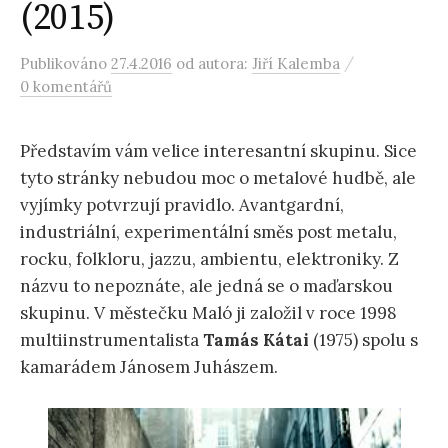
(2015)
/
Publikováno
27.4.2016
od autora:
Jiří Kalemba
0 komentářů
Představím vám velice interesantní skupinu. Sice
tyto stránky nebudou moc o metalové hudbě, ale
vyjímky potvrzují pravidlo. Avantgardní,
industriální, experimentální směs post metalu,
rocku, folkloru, jazzu, ambientu, elektroniky. Z
názvu to nepoznáte, ale jedná se o maďarskou
skupinu. V městečku Maló ji založil v roce 1998
multiinstrumentalista
Tamás Kátai
(1975) spolu s
kamarádem Jánosem Juhászem.