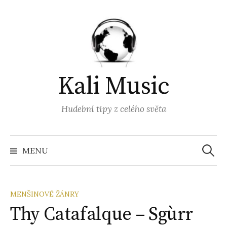
Přejít
k
obsahu
webu
Kali Music
Hudební tipy z celého světa
Vyhled
MENU
MENŠINOVÉ ŽÁNRY
Thy Catafalque – Sgùrr