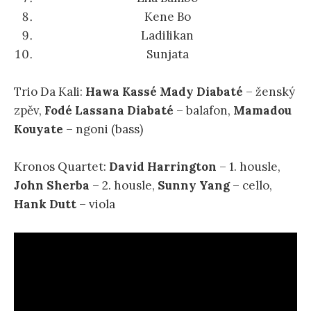
Kene Bo
Ladilikan
Sunjata
Trio Da Kali:
Hawa Kassé Mady Diabaté
– ženský
zpěv,
Fodé Lassana Diabaté
– balafon,
Mamadou
Kouyate
– ngoni (bass)
Kronos Quartet:
David Harrington
– 1. housle,
John Sherba
– 2. housle,
Sunny Yang
– cello,
Hank Dutt
– viola