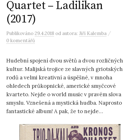
Quartet – Ladilikan
(2017)
/
Publikováno
29.4.2018
od autora:
Jiří Kalemba
0 komentářů
Hudební spojení dvou světů a dvou rozličných
kultur. Malijská trojice ze slavných griotských
rodů a velmi kreativní a úspěšné, v mnoha
ohledech průkopnické, americké smyčcové
kvarteto. Nejde o world music v pravém slova
smyslu. Vznešená a mystická hudba. Naprosto
fantastické album! A pak, že to nejde…