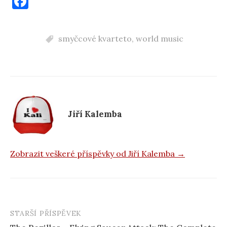
F
a
c
smyčcové kvarteto
,
world music
e
b
o
o
k
Jiří Kalemba
Zobrazit veškeré příspěvky od Jiří Kalemba →
STARŠÍ PŘÍSPĚVEK
Navigace