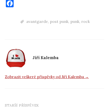
F
a
c
avantgarde
,
post punk
,
punk
,
rock
e
b
o
o
k
Jiří Kalemba
Zobrazit veškeré příspěvky od Jiří Kalemba →
STARŠÍ PŘÍSPĚVEK
Navigace