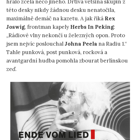
hrálo zcela něco jiného. Drtivá většina skupin z
této desky nikdy žádnou desku nenatočila,
maximálně demáč na kazetu. A jak říká
Rex
Joswig
, frontman kapely
Herbs In Peking
:
„Rádiové vlny nekončí u železných opon. Proto
jsem nejvíc poslouchal
Johna Peela
na Radiu 1.“
Tahle punková, post punková, rocková a
avantgardní hudba pomohla zbourat berlínskou
zeď.