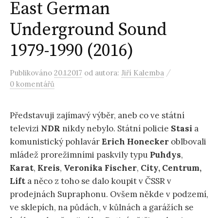
East German
Underground Sound
1979-1990 (2016)
/
Publikováno
20.1.2017
od autora:
Jiří Kalemba
0 komentářů
Představuji zajímavý výběr, aneb co ve státní
televizi
NDR
nikdy nebylo. Státní policie
Stasi
a
komunistický pohlavár
Erich Honecker
oblbovali
mládež prorežimními paskvily typu
Puhdys
,
Karat
,
Kreis
,
Veronika Fischer
,
City,
Centrum,
Lift
a něco z toho se dalo koupit v ČSSR v
prodejnách Supraphonu. Ovšem někde v podzemí,
ve sklepích, na půdách, v kůlnách a garážích se