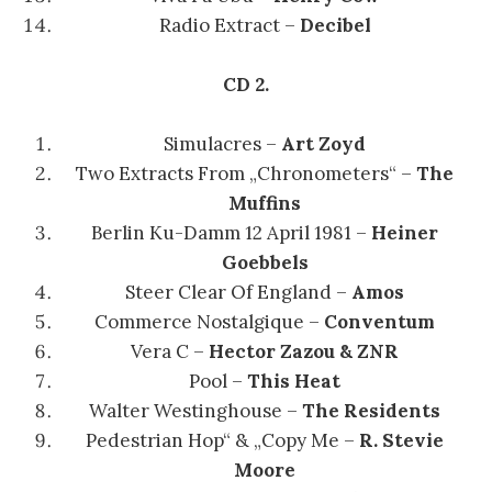
Radio Extract
–
Decibel
CD 2.
Simulacres –
Art Zoyd
Two Extracts From „Chronometers“ –
The
Muffins
Berlin Ku-Damm 12 April 1981 –
Heiner
Goebbels
Steer Clear Of England –
Amos
Commerce Nostalgique –
Conventum
Vera C –
Hector Zazou & ZNR
Pool –
This Heat
Walter Westinghouse –
The Residents
Pedestrian Hop“ & „Copy Me –
R. Stevie
Moore