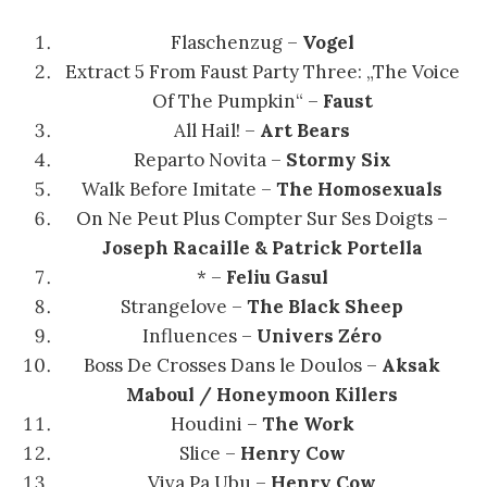
Flaschenzug –
Vogel
Extract 5 From Faust Party Three: „The Voice
Of The Pumpkin“ –
Faust
All Hail! –
Art Bears
Reparto Novita –
Stormy Six
Walk Before Imitate –
The Homosexuals
On Ne Peut Plus Compter Sur Ses Doigts –
Joseph Racaille & Patrick Portella
* –
Feliu Gasul
Strangelove –
The Black Sheep
Influences –
Univers Zéro
Boss De Crosses Dans le Doulos –
Aksak
Maboul / Honeymoon Killers
Houdini –
The Work
Slice –
Henry Cow
Viva Pa Ubu –
Henry Cow