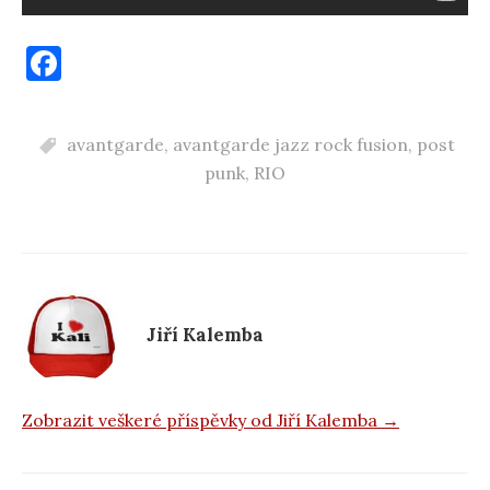
F
a
c
avantgarde
,
avantgarde jazz rock fusion
,
post
e
punk
,
RIO
b
o
o
k
Jiří Kalemba
Zobrazit veškeré příspěvky od Jiří Kalemba →