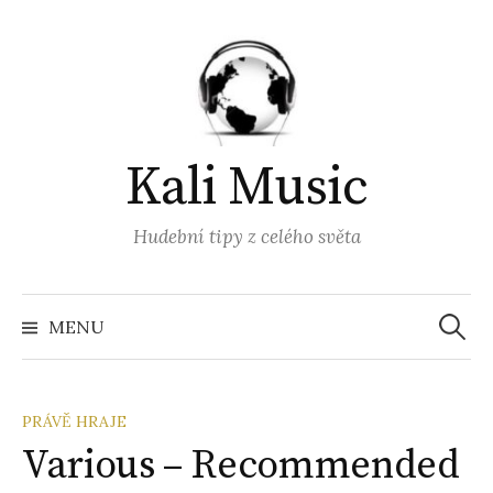
Přejít
k
obsahu
webu
Kali Music
Hudební tipy z celého světa
Vyhled
MENU
PRÁVĚ HRAJE
Various – Recommended