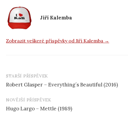
o
k
Jiří Kalemba
Zobrazit veškeré příspěvky od Jiří Kalemba →
STARŠÍ PŘÍSPĚVEK
Navigace
Robert Glasper – Everything´s Beautiful (2016)
příspěvku
NOVĚJŠÍ PŘÍSPĚVEK
Hugo Largo – Mettle (1989)