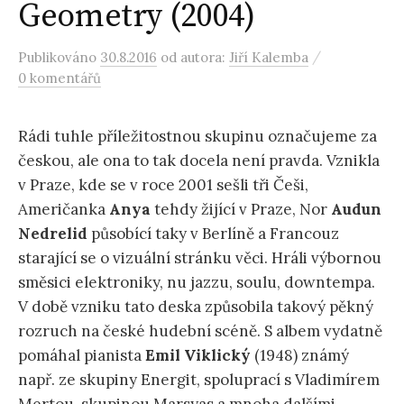
Geometry (2004)
/
Publikováno
30.8.2016
od autora:
Jiří Kalemba
0 komentářů
Rádi tuhle příležitostnou skupinu označujeme za
českou, ale ona to tak docela není pravda. Vznikla
v Praze, kde se v roce 2001 sešli tři Češi,
Američanka
Anya
tehdy žijící v Praze, Nor
Audun
Nedrelid
působící taky v Berlíně a Francouz
starající se o vizuální stránku věci. Hráli výbornou
směsici elektroniky, nu jazzu, soulu, downtempa.
V době vzniku tato deska způsobila takový pěkný
rozruch na české hudební scéně. S albem vydatně
pomáhal pianista
Emil Viklický
(1948) známý
např. ze skupiny Energit, spoluprací s Vladimírem