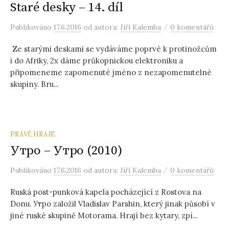
Staré desky – 14. díl
/
Publikováno
17.6.2016
od autora:
Jiří Kalemba
0 komentářů
Ze starými deskami se vydáváme poprvé k protinožcům
i do Afriky, 2x dáme průkopnickou elektroniku a
připomeneme zapomenuté jméno z nezapomenutelné
skupiny. Bru...
PRÁVĚ HRAJE
Утро – Утро (2010)
/
Publikováno
17.6.2016
od autora:
Jiří Kalemba
0 komentářů
Ruská post-punková kapela pocházející z Rostova na
Donu. Утро založil Vladislav Parshin, který jinak působí v
jiné ruské skupině Motorama. Hrají bez kytary, zpí...