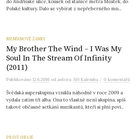
do Jindřišské ulice, kousek od stanice metra Můstek, do
Polské kultury. Dalo se vybírat z nepřeberného mn...
MENŠINOVÉ ŽÁNRY
My Brother The Wind – I Was My
Soul In The Stream Of Infinity
(2011)
/
Publikováno
12.6.2016
od autora:
Jiří Kalemba
0 komentářů
Švédská superskupina vznikla náhodně v roce 2009 a
vydala zatím tři alba. Ona to vlastně není skupina, spíš
takové občasné setkání muzikantů, kteří si plní povi...
PRÁVĚ HRAJE