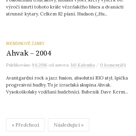
výročí úmrtí tohoto krále vězeňského blues a dvanácti
strunné kytary. Celkem 82 písní. Hudson („Hu...
MENŠINOVÉ ŽÁNRY
Ahvak – 2004
/
Publikováno
9.6.2016
od autora:
Jiří Kalemba
0 komentářů
Avantgardní rock a jazz fusion, absolutní RIO styl, špička
progresivní hudby. To je izraelská skupina Ahvak.
Vysokoškolsky vzdělaní hudebníci. Bubeník Dave Kerm...
Stránkování
« Předchozí
Následující »
příspěvků