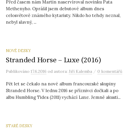
Před časem nám Martin naservíroval novinku Pata
Methenyho. Oprášil jsem debutové album dnes
celosvětově známého kytaristy. Nikdo ho tehdy neznal,
nebyl slavný, ...
NOVÉ DESKY
Stranded Horse – Luxe (2016)
/
Publikováno
17.6.2016
od autora:
Jiří Kalemba
0 komentářů
Pět let se čekalo na nové album francouzské skupiny
Stranded Horse. V lednu 2016 se příznivci dočkali a po
albu Humbling Tides (2011) vychází Luxe. Jemně akusti...
STARÉ DESKY