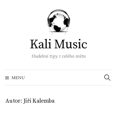
Přejít
k
obsahu
webu
Kali Music
Hudební tipy z celého světa
Vyhled
MENU
Autor:
Jiří Kalemba