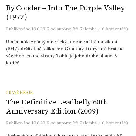
Ry Cooder – Into The Purple Valley
(1972)
/
Publikováno
10.6.2016
od autora:
Jiří Kalemba
0 komentářů
U nás málo známý americký fenomenální muzikant
(1947), držitel několika cen Grammy, který umí hrát na
všechno, co má struny. Tohle je jeho druhé album. V
kariéř...
PRÁVĚ HRAJE
The Definitive Leadbelly 60th
Anniversary Edition (2009)
/
Publikováno
10.6.2016
od autora:
Jiří Kalemba
0 komentářů
Poslouchám třídeskový, luxusní výběr, který vyšel k 60.