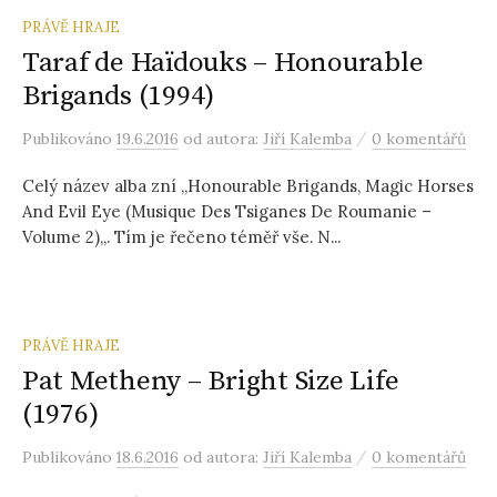
PRÁVĚ HRAJE
Taraf de Haïdouks – Honourable
Brigands (1994)
/
Publikováno
19.6.2016
od autora:
Jiří Kalemba
0 komentářů
Celý název alba zní „Honourable Brigands, Magic Horses
And Evil Eye (Musique Des Tsiganes De Roumanie –
Volume 2)„. Tím je řečeno téměř vše. N...
PRÁVĚ HRAJE
Pat Metheny – Bright Size Life
(1976)
/
Publikováno
18.6.2016
od autora:
Jiří Kalemba
0 komentářů