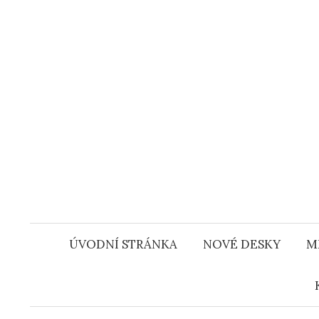
Přejít
k
obsahu
webu
ÚVODNÍ STRÁNKA
NOVÉ DESKY
M