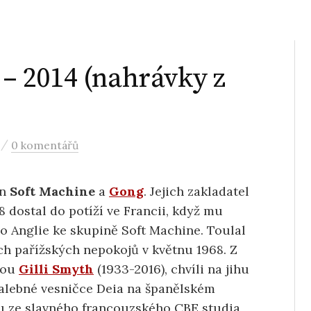
 2014 (nahrávky z
/
0 komentářů
in
Soft Machine
a
Gong
. Jejich zakladatel
8 dostal do potíží ve Francii, když mu
do Anglie ke skupině Soft Machine. Toulal
ých pařížských nepokojů v květnu 1968. Z
rkou
Gilli Smyth
(1933-2016), chvíli na jihu
 malebné vesničce Deia na španělském
ou ze slavného francouzského CBE studia,