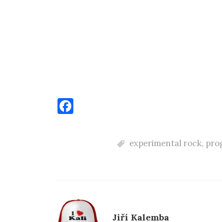
F
a
c
experimental rock
,
prog
e
b
o
o
k
Jiří Kalemba