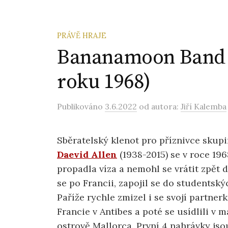
PRÁVĚ HRAJE
Bananamoon Band –
roku 1968)
Publikováno
3.6.2022
od autora:
Jiří Kalemba
Sběratelský klenot pro příznivce skup
Daevid Allen
(1938-2015) se v roce 196
propadla víza a nemohl se vrátit zpět 
se po Francii, zapojil se do studentsk
Paříže rychle zmizel i se svojí partne
Francie v Antibes a poté se usídlili v
ostrově Mallorca. První 4 nahrávky js