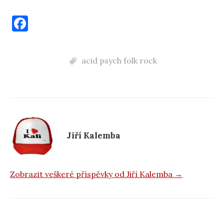
F
a
c
acid psych folk rock
e
b
o
o
k
Jiří Kalemba
Zobrazit veškeré příspěvky od Jiří Kalemba →