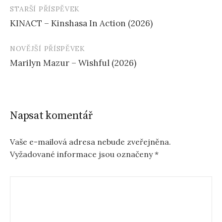
STARŠÍ PŘÍSPĚVEK
Navigace
KINACT – Kinshasa In Action (2026)
příspěvku
NOVĚJŠÍ PŘÍSPĚVEK
Marilyn Mazur – Wishful (2026)
Napsat komentář
Vaše e-mailová adresa nebude zveřejněna.
Vyžadované informace jsou označeny
*