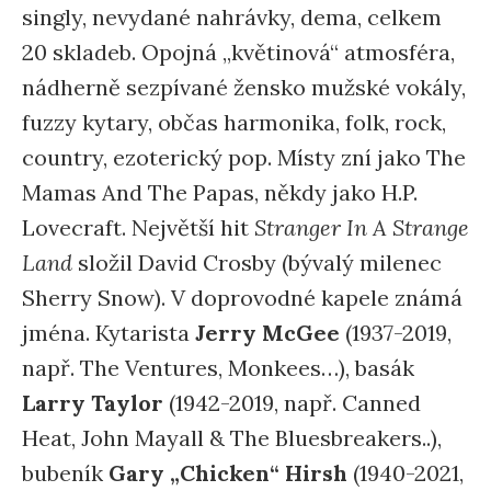
singly, nevydané nahrávky, dema, celkem
20 skladeb. Opojná „květinová“ atmosféra,
nádherně sezpívané žensko mužské vokály,
fuzzy kytary, občas harmonika, folk, rock,
country, ezoterický pop. Místy zní jako The
Mamas And The Papas, někdy jako H.P.
Lovecraft. Největší hit
Stranger In A Strange
Land
složil David Crosby (bývalý milenec
Sherry Snow). V doprovodné kapele známá
jména. Kytarista
Jerry McGee
(1937-2019,
např. The Ventures, Monkees…), basák
Larry Taylor
(1942-2019, např. Canned
Heat, John Mayall & The Bluesbreakers..),
bubeník
Gary „Chicken“ Hirsh
(1940-2021,