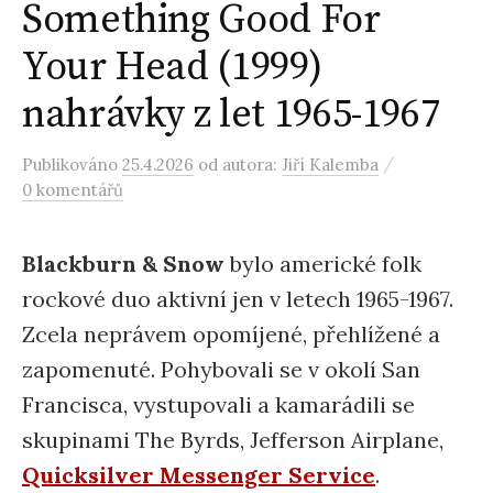
Something Good For
Your Head (1999)
nahrávky z let 1965-1967
/
Publikováno
25.4.2026
od autora:
Jiří Kalemba
0 komentářů
Blackburn & Snow
bylo americké folk
rockové duo aktivní jen v letech 1965-1967.
Zcela neprávem opomíjené, přehlížené a
zapomenuté. Pohybovali se v okolí San
Francisca, vystupovali a kamarádili se
skupinami The Byrds, Jefferson Airplane,
Quicksilver Messenger Service
.