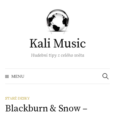
Přejít
k
obsahu
webu
Kali Music
Hudební tipy z celého světa
Vyhled
MENU
STARÉ DESKY
Blackburn & Snow –