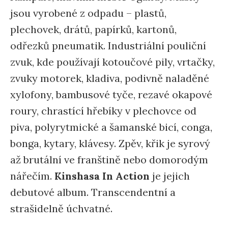
jsou vyrobené z odpadu – plastů,
plechovek, drátů, papírků, kartonů,
odřezků pneumatik. Industriální pouliční
zvuk, kde používají kotoučové pily, vrtačky,
zvuky motorek, kladiva, podivně naladěné
xylofony, bambusové tyče, rezavé okapové
roury, chrastící hřebíky v plechovce od
piva, polyrytmické a šamanské bicí, conga,
bonga, kytary, klávesy. Zpěv, křik je syrový
až brutální ve franštině nebo domorodým
nářečím.
Kinshasa In Action
je jejich
debutové album. Transcendentní a
strašidelně úchvatné.