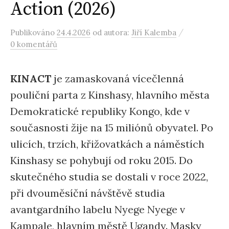
Action (2026)
/
Publikováno
24.4.2026
od autora:
Jiří Kalemba
0 komentářů
KINACT
je zamaskovaná vícečlenná
pouliční parta z Kinshasy, hlavního města
Demokratické republiky Kongo, kde v
současnosti žije na 15 miliónů obyvatel. Po
ulicích, trzích, křižovatkách a náměstích
Kinshasy se pohybují od roku 2015. Do
skutečného studia se dostali v roce 2022,
při dvouměsíční návštěvě studia
avantgardního labelu Nyege Nyege v
Kampale, hlavním městě Ugandy. Masky