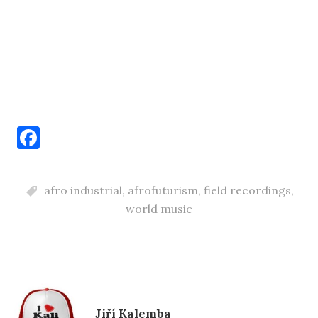
F
a
c
afro industrial
,
afrofuturism
,
field recordings
,
e
world music
b
o
o
k
Jiří Kalemba