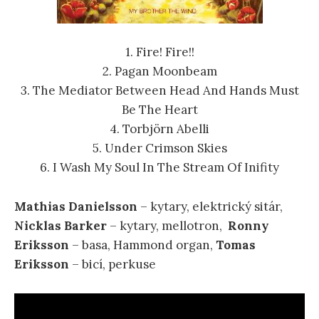
1. Fire! Fire!!
2. Pagan Moonbeam
3. The Mediator Between Head And Hands Must
Be The Heart
4. Torbjörn Abelli
5. Under Crimson Skies
6. I Wash My Soul In The Stream Of Inifity
Mathias Danielsson
– kytary, elektrický sitár,
Nicklas Barker
– kytary, mellotron,
Ronny
Eriksson
– basa, Hammond organ,
Tomas
Eriksson
– bicí, perkuse