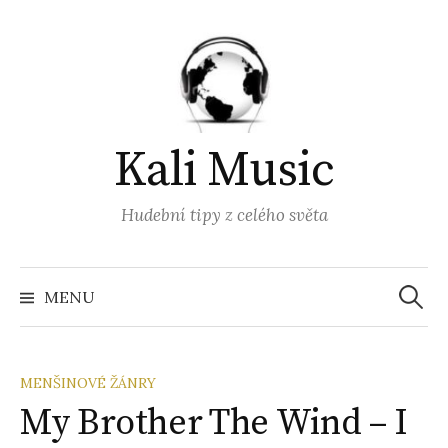
Přejít
k
obsahu
webu
Kali Music
Hudební tipy z celého světa
Vyhled
MENU
MENŠINOVÉ ŽÁNRY
My Brother The Wind – I