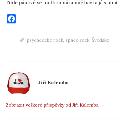
Tihle pánové se hudbou náramně baví a já s nimi.
F
a
c
psychedelic rock
,
space rock
,
Švédsko
e
b
o
o
k
Jiří Kalemba
Zobrazit veškeré příspěvky od Jiří Kalemba →