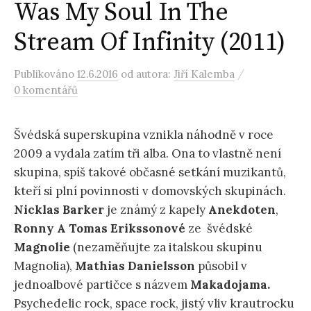
Was My Soul In The
Stream Of Infinity (2011)
/
Publikováno
12.6.2016
od autora:
Jiří Kalemba
0 komentářů
Švédská superskupina vznikla náhodně v roce
2009 a vydala zatím tři alba. Ona to vlastně není
skupina, spíš takové občasné setkání muzikantů,
kteří si plní povinnosti v domovských skupinách.
Nicklas Barker
je známý z kapely
Anekdoten
,
Ronny A Tomas Erikssonové
ze švédské
Magnolie
(nezaměňujte za italskou skupinu
Magnolia),
Mathias
Danielsson
působil v
jednoalbové partičce s názvem
Makadojama.
Psychedelic rock, space rock, jistý vliv krautrocku