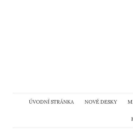
Přejít
k
obsahu
webu
ÚVODNÍ STRÁNKA
NOVÉ DESKY
M