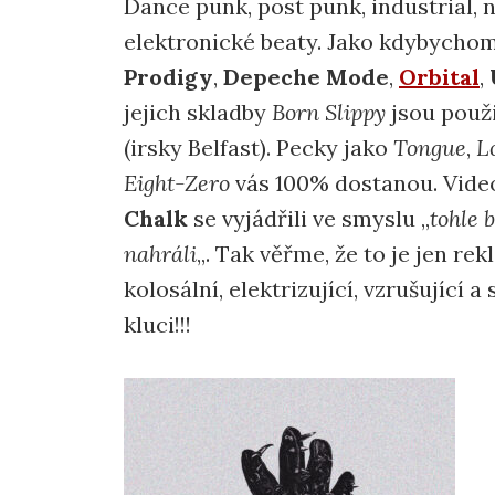
Dance punk, post punk, industrial, 
elektronické beaty. Jako kdybychom
Prodigy
,
Depeche Mode
,
Orbital
,
jejich skladby
Born Slippy
jsou použ
(irsky Belfast). Pecky jako
Tongue
,
L
Eight-Zero
vás 100% dostanou. Videok
Chalk
se vyjádřili ve smyslu „
tohle 
nahráli
„. Tak věřme, že to je jen re
kolosální, elektrizující, vzrušující 
kluci!!!