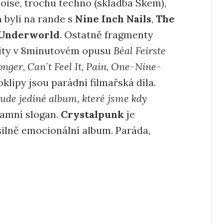
noise, trochu techno (skladba Skem),
 byli na rande s
Nine Inch Nails
,
The
Underworld
. Ostatně fragmenty
ity v 8minutovém opusu
Béal Feirste
onger
,
Can´t Feel It
,
Pain
,
One-Nine-
lipy jsou parádní filmařská díla.
bude jediné album, které jsme kdy
klamní slogan.
Crystalpunk
je
a silně emocionální album. Paráda,