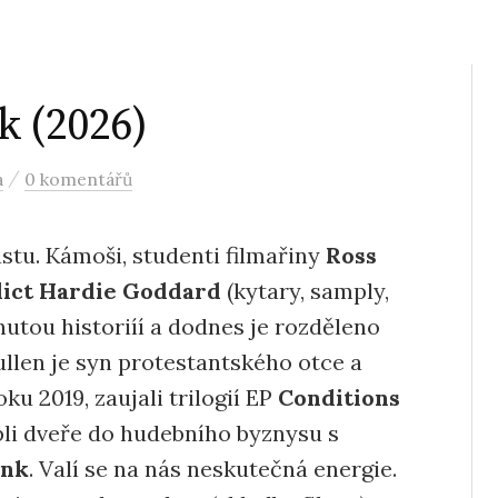
k (2026)
/
a
0 komentářů
stu. Kámoši, studenti filmařiny
Ross
ict Hardie Goddard
(kytary, samply,
nutou historiíí a dodnes je rozděleno
ullen je syn protestantského otce a
ku 2019, zaujali trilogií EP
Conditions
opli dveře do hudebního byznysu s
unk
. Valí se na nás neskutečná energie.