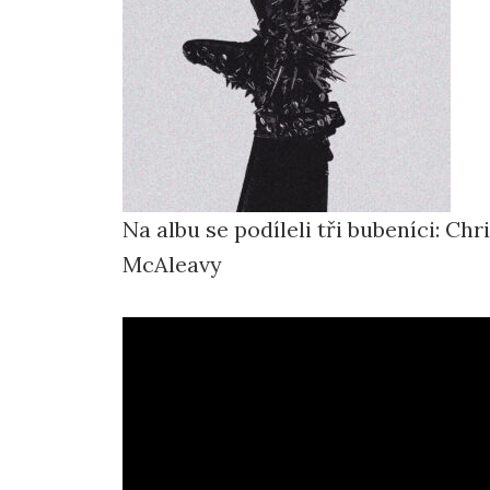
Na albu se podíleli tři bubeníci: Ch
McAleavy