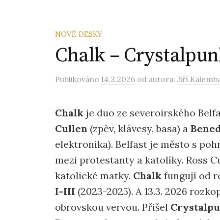
NOVÉ DESKY
Chalk – Crystalpun
Publikováno
14.3.2026
od autora:
Jiří Kalemb
Chalk
je duo ze severoirského Belfa
Cullen
(zpěv, klávesy, basa) a
Bened
elektronika). Belfast je město s poh
mezi protestanty a katolíky. Ross C
katolické matky.
Chalk
fungují od ro
I-III
(2023-2025). A 13.3. 2026 rozk
obrovskou vervou. Přišel
Crystalp