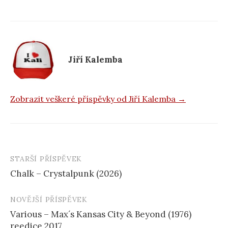
b
o
o
k
Jiří Kalemba
Zobrazit veškeré příspěvky od Jiří Kalemba →
STARŠÍ PŘÍSPĚVEK
Navigace
Chalk – Crystalpunk (2026)
příspěvku
NOVĚJŠÍ PŘÍSPĚVEK
Various – Max´s Kansas City & Beyond (1976)
reedice 2017