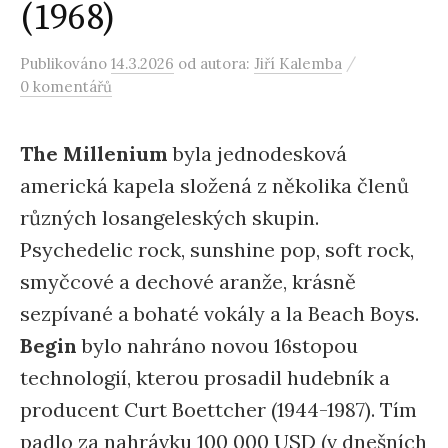
(1968)
/
Publikováno
14.3.2026
od autora:
Jiří Kalemba
0 komentářů
The Millenium
byla jednodesková
americká kapela složená z několika členů
různých losangeleských skupin.
Psychedelic rock, sunshine pop, soft rock,
smyčcové a dechové aranže, krásně
sezpívané a bohaté vokály a la Beach Boys.
Begin
bylo nahráno novou 16stopou
technologií, kterou prosadil hudebník a
producent Curt Boettcher (1944-1987). Tím
padlo za nahrávku 100 000 USD (v dnešních