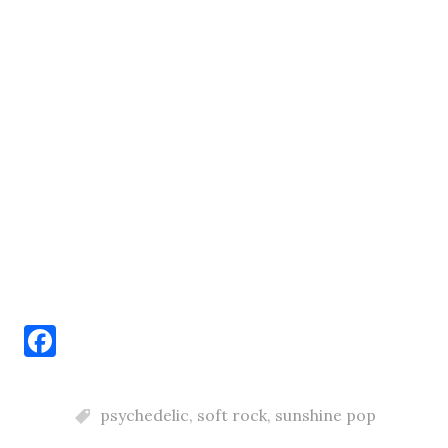
F
a
c
psychedelic
,
soft rock
,
sunshine pop
e