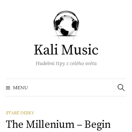
Přejít
k
obsahu
webu
Kali Music
Hudební tipy z celého světa
Vyhled
MENU
STARÉ DESKY
The Millenium – Begin