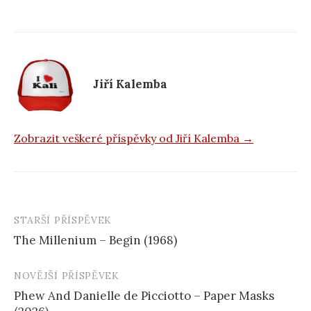
b
o
o
k
Jiří Kalemba
Zobrazit veškeré příspěvky od Jiří Kalemba →
STARŠÍ PŘÍSPĚVEK
Navigace
The Millenium – Begin (1968)
příspěvku
NOVĚJŠÍ PŘÍSPĚVEK
Phew And Danielle de Picciotto – Paper Masks