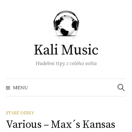
Přejít
k
obsahu
webu
Kali Music
Hudební tipy z celého světa
Vyhled
MENU
STARÉ DESKY
Various – Max´s Kansas