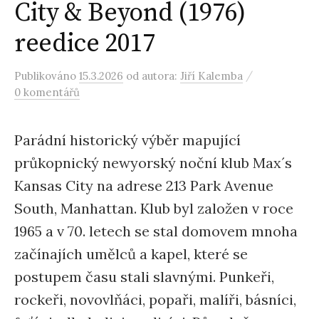
City & Beyond (1976)
reedice 2017
/
Publikováno
15.3.2026
od autora:
Jiří Kalemba
0 komentářů
Parádní historický výběr mapující
průkopnický newyorský noční klub Max´s
Kansas City na adrese 213 Park Avenue
South, Manhattan. Klub byl založen v roce
1965 a v 70. letech se stal domovem mnoha
začínajích umělců a kapel, které se
postupem času stali slavnými. Punkeři,
rockeři, novovlňáci, popaři, malíři, básníci,