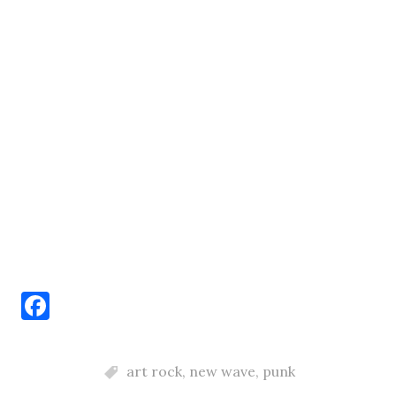
F
a
c
art rock
,
new wave
,
punk
e