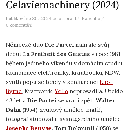
Celaviemachinery (2024)
/
Publikováno
30.5.2024
od autora:
Jiří Kalemba
0 komentářů
Německé duo
Die Partei
nahrálo svůj
debut
La Freiheit des Geistes
v roce 1981
během jediného víkendu v domácím studiu.
Kombinace elektroniky, krautrocku, NDW,
synth popu se tehdy v konkurenci
Eno-
Byrne
, Kraftwerk,
Yello
neprosadila. Uteklo
43 let a
Die Partei
se vrací zpět!
Walter
Dahn
(1954), zvukový umělec, malíř,
fotograf studoval u avantgardního umělce
Josepha Beuyse
.
Tom Dokoupil
(1959) se