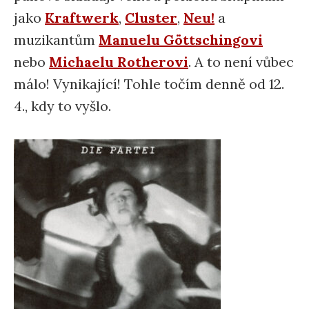
jako
Kraftwerk
,
Cluster
,
Neu!
a
muzikantům
Manuelu Göttschingovi
nebo
Michaelu Rotherovi
. A to není vůbec
málo! Vynikající! Tohle točím denně od 12.
4., kdy to vyšlo.