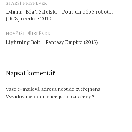
STARŠÍ PŘÍSPĚVEK
Navigace
„Mama“ Béa Tékielski – Pour un bébé robot…
příspěvku
(1978) reedice 2010
NOVĚJŠÍ PŘÍSPĚVEK
Lightning Bolt – Fantasy Empire (2015)
Napsat komentář
Vaše e-mailová adresa nebude zveřejněna.
Vyžadované informace jsou označeny
*