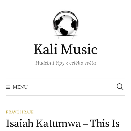
Přejít
k
obsahu
webu
Kali Music
Hudební tipy z celého světa
Vyhled
MENU
PRÁVĚ HRAJE
Isaiah Katumwa – This Is