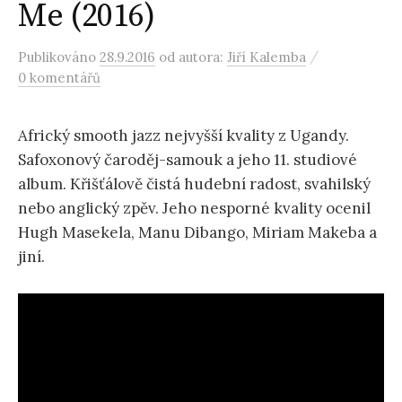
Me (2016)
/
Publikováno
28.9.2016
od autora:
Jiří Kalemba
0 komentářů
Africký smooth jazz nejvyšší kvality z Ugandy.
Safoxonový čaroděj-samouk a jeho 11. studiové
album. Křišťálově čistá hudební radost, svahilský
nebo anglický zpěv. Jeho nesporné kvality ocenil
Hugh Masekela, Manu Dibango, Miriam Makeba a
jiní.