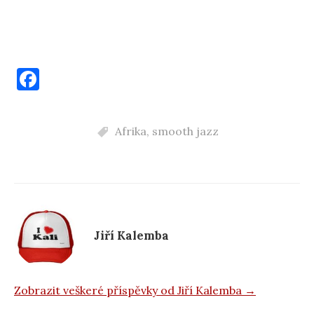
F
a
c
Afrika
,
smooth jazz
e
b
o
o
k
Jiří Kalemba
Zobrazit veškeré příspěvky od Jiří Kalemba →